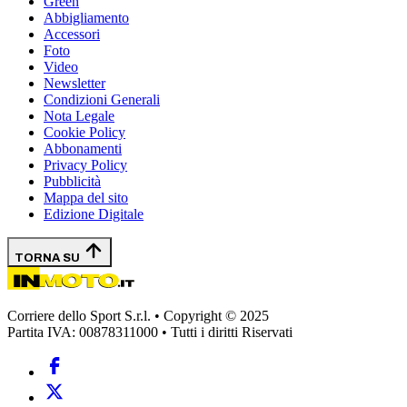
Green
Abbigliamento
Accessori
Foto
Video
Newsletter
Condizioni Generali
Nota Legale
Cookie Policy
Abbonamenti
Privacy Policy
Pubblicità
Mappa del sito
Edizione Digitale
TORNA SU
Corriere dello Sport S.r.l. • Copyright © 2025
Partita IVA: 00878311000 • Tutti i diritti Riservati