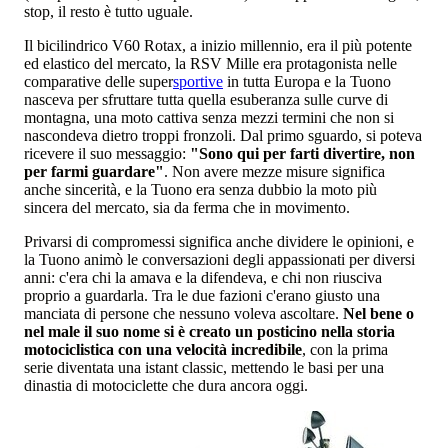
stop, il resto è tutto uguale.
Il bicilindrico V60 Rotax, a inizio millennio, era il più potente
ed elastico del mercato, la RSV Mille era protagonista nelle
comparative delle super
sportive
in tutta Europa e la Tuono
nasceva per sfruttare tutta quella esuberanza sulle curve di
montagna, una moto cattiva senza mezzi termini che non si
nascondeva dietro troppi fronzoli. Dal primo sguardo, si poteva
ricevere il suo messaggio:
"Sono qui per farti divertire, non
per farmi guardare"
. Non avere mezze misure significa
anche sincerità, e la Tuono era senza dubbio la moto più
sincera del mercato, sia da ferma che in movimento.
Privarsi di compromessi significa anche dividere le opinioni, e
la Tuono animò le conversazioni degli appassionati per diversi
anni: c'era chi la amava e la difendeva, e chi non riusciva
proprio a guardarla. Tra le due fazioni c'erano giusto una
manciata di persone che nessuno voleva ascoltare.
Nel bene o
nel male il suo nome si è creato un posticino nella storia
motociclistica con una velocità incredibile
, con la prima
serie diventata una istant classic, mettendo le basi per una
dinastia di motociclette che dura ancora oggi.