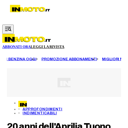
Vai al contenuto principale
ABBONATI ORA
LEGGI LA RIVISTA
EZZI BENZINA OGGI
PROMOZIONE ABBONAMENTI
MIGLIORI MOT
APPROFONDIMENTI
INDIMENTICABILI
20 anni dell'Aprilia Tuono