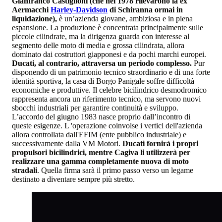
Gianfranco Castiglioni (che nel 1978 rilevarono la ex
Aermacchi
Harley-Davidson
di Schiranna ormai in
liquidazione),
è un’azienda giovane, ambiziosa e in piena
espansione. La produzione è concentrata principalmente sulle
piccole cilindrate, ma la dirigenza guarda con interesse al
segmento delle moto di media e grossa cilindrata, allora
dominato dai costruttori giapponesi e da pochi marchi europei.
Ducati, al contrario, attraversa un periodo complesso.
Pur
disponendo di un patrimonio tecnico straordinario e di una forte
identità sportiva, la casa di Borgo Panigale soffre difficoltà
economiche e produttive. Il celebre bicilindrico desmodromico
rappresenta ancora un riferimento tecnico, ma servono nuovi
sbocchi industriali per garantire continuità e sviluppo.
L’accordo del giugno 1983 nasce proprio dall’incontro di
queste esigenze. L 'operazione coinvolse i vertici dell'azienda
allora controllata dall'EFIM (ente pubblico industriale) e
successivamente dalla VM Motori.
Ducati fornirà i propri
propulsori bicilindrici, mentre Cagiva li utilizzerà per
realizzare una gamma completamente nuova di moto
stradali
. Quella firma sarà il primo passo verso un legame
destinato a diventare sempre più stretto.