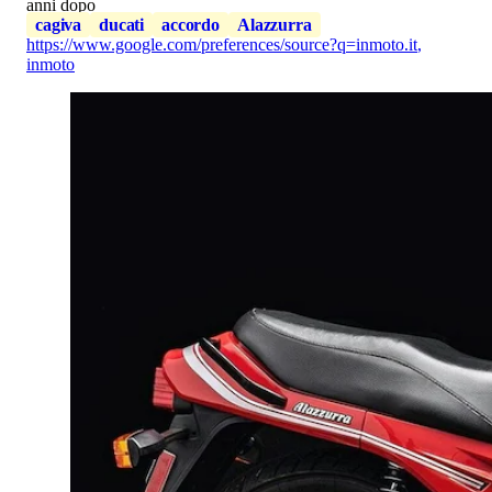
anni dopo
cagiva
ducati
accordo
Alazzurra
https://www.google.com/preferences/source?q=inmoto.it
,
inmoto