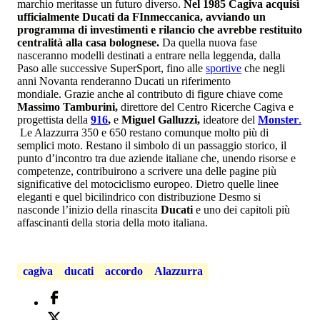
marchio meritasse un futuro diverso.
Nel 1985 Cagiva acquisì
ufficialmente Ducati da FInmeccanica, avviando un
programma di investimenti e rilancio che avrebbe restituito
centralità alla casa bolognese.
Da quella nuova fase
nasceranno modelli destinati a entrare nella leggenda, dalla
Paso alle successive SuperSport, fino alle
sportive
che negli
anni Novanta renderanno Ducati un riferimento
mondiale. Grazie anche al contributo di figure chiave come
Massimo Tamburini,
direttore del Centro Ricerche Cagiva e
progettista della
916
,
e
Miguel Galluzzi,
ideatore del
Monster
.
Le Alazzurra 350 e 650 restano comunque molto più di
semplici moto. Restano il simbolo di un passaggio storico, il
punto d’incontro tra due aziende italiane che, unendo risorse e
competenze, contribuirono a scrivere una delle pagine più
significative del motociclismo europeo. Dietro quelle linee
eleganti e quel bicilindrico con distribuzione Desmo si
nasconde l’inizio della rinascita
Ducati
e uno dei capitoli più
affascinanti della storia della moto italiana.
cagiva
ducati
accordo
Alazzurra