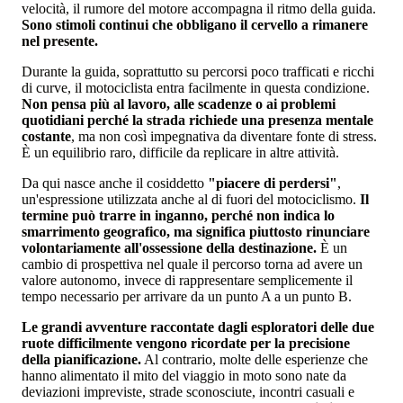
velocità, il rumore del motore accompagna il ritmo della guida.
Sono stimoli continui che obbligano il cervello a rimanere
nel presente.
Durante la guida, soprattutto su percorsi poco trafficati e ricchi
di curve, il motociclista entra facilmente in questa condizione.
Non pensa più al lavoro, alle scadenze o ai problemi
quotidiani perché la strada richiede una presenza mentale
costante
, ma non così impegnativa da diventare fonte di stress.
È un equilibrio raro, difficile da replicare in altre attività.
Da qui nasce anche il cosiddetto
"piacere di perdersi"
,
un'espressione utilizzata anche al di fuori del motociclismo.
Il
termine può trarre in inganno, perché non indica lo
smarrimento geografico, ma significa piuttosto rinunciare
volontariamente all'ossessione della destinazione.
È un
cambio di prospettiva nel quale il percorso torna ad avere un
valore autonomo, invece di rappresentare semplicemente il
tempo necessario per arrivare da un punto A a un punto B.
Le grandi avventure raccontate dagli esploratori delle due
ruote difficilmente vengono ricordate per la precisione
della pianificazione.
Al contrario, molte delle esperienze che
hanno alimentato il mito del viaggio in moto sono nate da
deviazioni impreviste, strade sconosciute, incontri casuali e