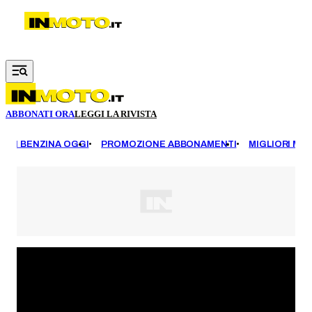
Vai al contenuto principale
ABBONATI ORA
LEGGI LA RIVISTA
EZZI BENZINA OGGI
PROMOZIONE ABBONAMENTI
MIGLIORI MOT