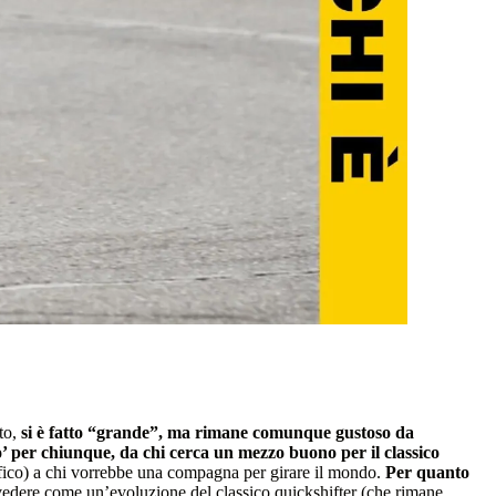
ato,
si è fatto “grande”, ma rimane comunque gustoso da
’ per chiunque, da chi cerca un mezzo buono per il classico
ffico) a chi vorrebbe una compagna per girare il mondo.
Per quanto
 vedere come un’evoluzione del classico quickshifter (che rimane