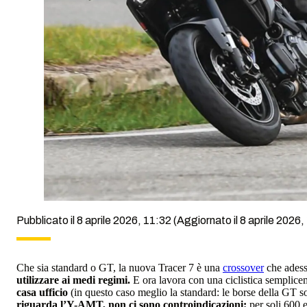
Pubblicato il 8 aprile 2026, 11:32
(Aggiornato il 8 aprile 2026,
Che sia standard o GT, la nuova Tracer 7 è una
crossover
che adesso
utilizzare ai medi regimi.
E ora lavora con una ciclistica semplicem
casa ufficio
(in questo caso meglio la standard: le borse della GT 
riguarda l’Y-AMT, non ci sono controindicazioni:
per soli 600 e