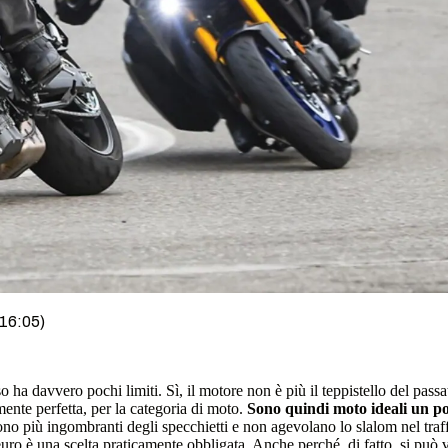
 16:05)
 ha davvero pochi limiti. Sì, il motore non è più il teppistello del pass
ente perfetta, per la categoria di moto.
Sono quindi moto ideali un po
sono più ingombranti degli specchietti e non agevolano lo slalom nel tra
uro è una scelta praticamente obbligata. Anche perché, di fatto, si può