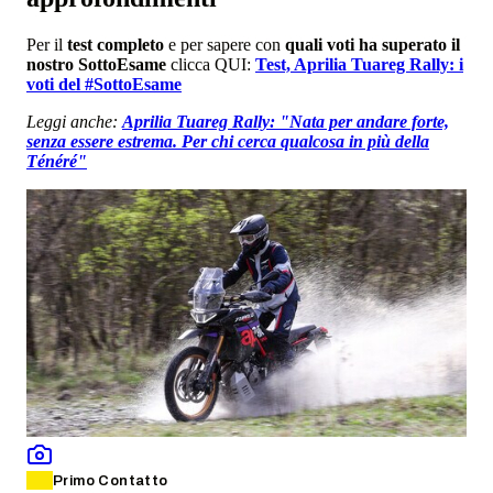
Per il
test completo
e per sapere con
quali voti ha superato il
nostro SottoEsame
clicca QUI:
Test, Aprilia Tuareg Rally: i
voti del #SottoEsame
Leggi anche:
Aprilia Tuareg Rally: "Nata per andare forte,
senza essere estrema. Per chi cerca qualcosa in più della
Ténéré"
Primo Contatto