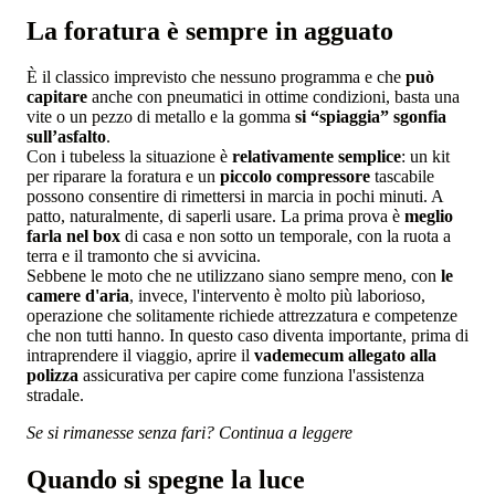
La foratura è sempre in agguato
È il classico imprevisto che nessuno programma e che
può
capitare
anche con pneumatici in ottime condizioni, basta una
vite o un pezzo di metallo e la gomma
si “spiaggia” sgonfia
sull’asfalto
.
Con i tubeless la situazione è
relativamente semplice
: un kit
per riparare la foratura e un
piccolo compressore
tascabile
possono consentire di rimettersi in marcia in pochi minuti. A
patto, naturalmente, di saperli usare. La prima prova è
meglio
farla nel box
di casa e non sotto un temporale, con la ruota a
terra e il tramonto che si avvicina.
Sebbene le moto che ne utilizzano siano sempre meno, con
le
camere d'aria
, invece, l'intervento è molto più laborioso,
operazione che solitamente richiede attrezzatura e competenze
che non tutti hanno. In questo caso diventa importante, prima di
intraprendere il viaggio, aprire il
vademecum allegato alla
polizza
assicurativa per capire come funziona l'assistenza
stradale.
Se si rimanesse senza fari? Continua a leggere
Quando si spegne la luce