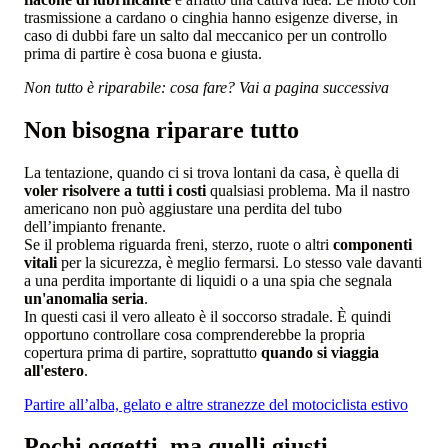
trasmissione a cardano o cinghia hanno esigenze diverse, in
caso di dubbi fare un salto dal meccanico per un controllo
prima di partire è cosa buona e giusta.
Non tutto è riparabile: cosa fare? Vai a pagina successiva
Non bisogna riparare tutto
La tentazione, quando ci si trova lontani da casa, è quella di
voler risolvere a tutti i costi
qualsiasi problema. Ma il nastro
americano non può aggiustare una perdita del tubo
dell’impianto frenante.
Se il problema riguarda freni, sterzo, ruote o altri
componenti
vitali
per la sicurezza, è meglio fermarsi. Lo stesso vale davanti
a una perdita importante di liquidi o a una spia che segnala
un'anomalia seria
.
In questi casi il vero alleato è il soccorso stradale. È quindi
opportuno controllare cosa comprenderebbe la propria
copertura prima di partire, soprattutto
quando si viaggia
all'estero
.
Partire all’alba, gelato e altre stranezze del motociclista estivo
Pochi oggetti, ma quelli giusti