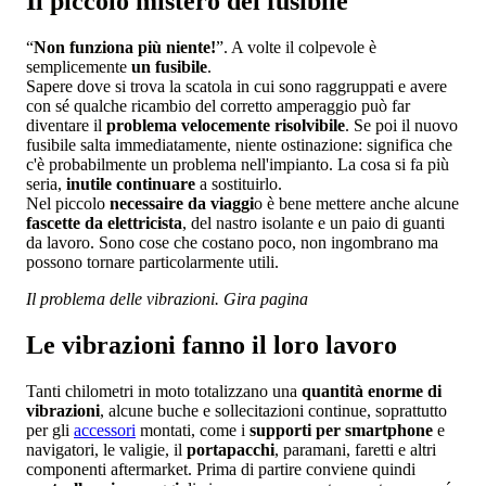
Il piccolo mistero del fusibile
“
Non funziona più niente!
”. A volte il colpevole è
semplicemente
un fusibile
.
Sapere dove si trova la scatola in cui sono raggruppati e avere
con sé qualche ricambio del corretto amperaggio può far
diventare il
problema velocemente risolvibile
. Se poi il nuovo
fusibile salta immediatamente, niente ostinazione: significa che
c'è probabilmente un problema nell'impianto. La cosa si fa più
seria,
inutile continuare
a sostituirlo.
Nel piccolo
necessaire da viaggi
o è bene mettere anche alcune
fascette da elettricista
, del nastro isolante e un paio di guanti
da lavoro. Sono cose che costano poco, non ingombrano ma
possono tornare particolarmente utili.
Il problema delle vibrazioni. Gira pagina
Le vibrazioni fanno il loro lavoro
Tanti chilometri in moto totalizzano una
quantità enorme di
vibrazioni
, alcune buche e sollecitazioni continue, soprattutto
per gli
accessori
montati, come i
supporti per smartphone
e
navigatori, le valigie, il
portapacchi
, paramani, faretti e altri
componenti aftermarket. Prima di partire conviene quindi