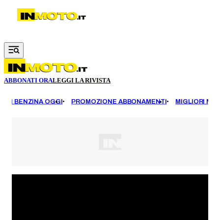
Vai al contenuto principale
ABBONATI ORA
LEGGI LA RIVISTA
EZZI BENZINA OGGI
PROMOZIONE ABBONAMENTI
MIGLIORI MOT