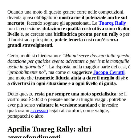
Quando una moto di questo genere corre nelle competizioni,
diventa quasi obbligatorio
mostrarne il potenziale anche sul
mercato
, facendo sognare gli appassionati. La
Tuareg Rally
non fa eccezione:
dotazioni e qualità costruttiva sono di alto
livello
e, se cercate una
bicilindrica pronta per un rally
o per
il fuoristrada più spinto,
potete tenerla così com’è senza
grandi stravolgimenti
.
Certo, molti si chiederanno:
“Ma mi serve davvero tutta questa
dotazione per qualche evento adventure o per le mie tranquille
uscite in giornata?”
. La risposta, nella maggior parte dei casi, è
“
probabilmente no
”, ma come ci suggerisce
Jacopo Cerutti
,
una moto che
trasmette fiducia aiuta a dare il meglio di sé e
a divertirsi in ogni situazione e a ogni livello di guida
.
Detto questo,
resta pur sempre una moto specialistica
: se il
vostro uso è 50/50 o pensate anche ai lunghi viaggi, potrebbe
aver più senso
valutare la versione standard
e investire
qualcosa in
accessori
legati al comfort, come valigie,
portapacchi o altro.
Aprilia Tuareg Rally: altri
approfondimenti