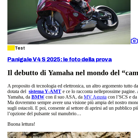
Test
Panigale V4 S 2025: le foto della prova
Il debutto di Yamaha nel mondo del “ca
A proposito di tecnologia ed elettronica, un altro argomento tutto d
dotata del
sistema Y-AMT
e ce lo racconta nelleprossime pagine. 
Yamaha, da
BMW
con il suo ASA, da
MV Agusta
con l’SCS e d
Ma dovremmo sempre avere una visione più ampia del nostro mondo: il
sugli ostacoli. E poi, consente al settore di aprirsi ad un pubblico p
l’opzione del pulsante sul manubrio…
Buona lettura!