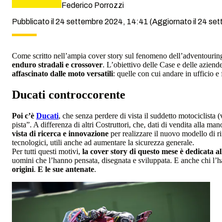
Federico Porrozzi
Pubblicato il 24 settembre 2024, 14:41
(Aggiornato il 24 se
Come scritto nell’ampia cover story sul fenomeno dell’adventourin
enduro stradali e crossover
. L’obiettivo delle Case e delle aziend
affascinato dalle moto versatili
: quelle con cui andare in ufficio e
Ducati controccorente
Poi c’è
Ducati
, che senza perdere di vista il suddetto motociclista 
pista”. A differenza di altri Costruttori, che, dati di vendita alla ma
vista di ricerca e innovazione
per realizzare il nuovo modello di ri
tecnologici, utili anche ad aumentare la sicurezza generale.
Per tutti questi motivi,
la cover story di questo mese è dedicata a
uomini che l’hanno pensata, disegnata e sviluppata. E anche chi l’
origini
.
E le sue antenate
.