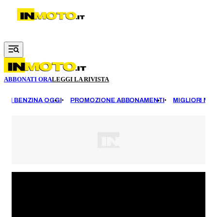
Vai al contenuto principale
ABBONATI ORA
LEGGI LA RIVISTA
EZZI BENZINA OGGI
PROMOZIONE ABBONAMENTI
MIGLIORI MOT