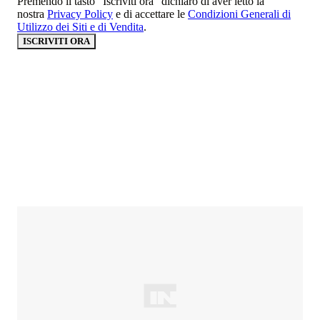
Premendo il tasto “Iscriviti ora” dichiaro di aver letto la
nostra
Privacy Policy
e di accettare le
Condizioni Generali di
Utilizzo dei Siti e di Vendita
.
ISCRIVITI ORA