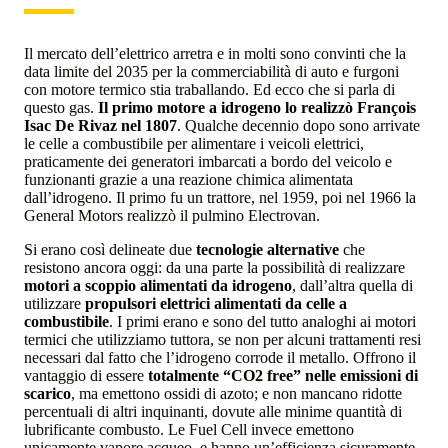
Il mercato dell’elettrico arretra e in molti sono convinti che la
data limite del 2035 per la commerciabilità di auto e furgoni
con motore termico stia traballando. Ed ecco che si parla di
questo gas.
Il primo motore a idrogeno lo realizzò François
Isac De Rivaz nel 1807
. Qualche decennio dopo sono arrivate
le celle a combustibile per alimentare i veicoli elettrici,
praticamente dei generatori imbarcati a bordo del veicolo e
funzionanti grazie a una reazione chimica alimentata
dall’idrogeno. Il primo fu un trattore, nel 1959, poi nel 1966 la
General Motors realizzò il pulmino Electrovan.
Si erano così delineate due
tecnologie alternative
che
resistono ancora oggi: da una parte la possibilità di realizzare
motori a scoppio alimentati da idrogeno
, dall’altra quella di
utilizzare
propulsori elettrici alimentati da celle a
combustibile
. I primi erano e sono del tutto analoghi ai motori
termici che utilizziamo tuttora, se non per alcuni trattamenti resi
necessari dal fatto che l’idrogeno corrode il metallo. Offrono il
vantaggio di essere
totalmente “CO2 free” nelle emissioni di
scarico
, ma emettono ossidi di azoto; e non mancano ridotte
percentuali di altri inquinanti, dovute alle minime quantità di
lubrificante combusto. Le Fuel Cell invece emettono
unicamente vapore acqueo, e hanno un’efficienza sicuramente