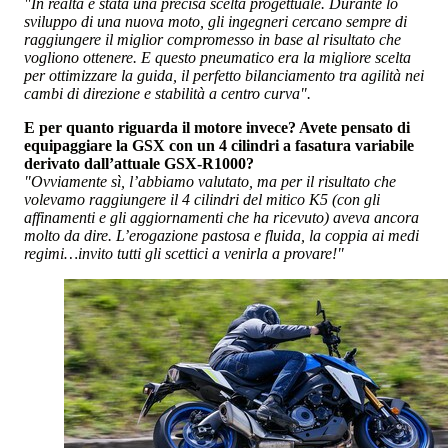
"In realtà è stata una precisa scelta progettuale. Durante lo
sviluppo di una nuova moto, gli ingegneri cercano sempre di
raggiungere il miglior compromesso in base al risultato che
vogliono ottenere. E questo pneumatico era la migliore scelta
per ottimizzare la guida, il perfetto bilanciamento tra agilità nei
cambi di direzione e stabilità a centro curva".
E per quanto riguarda il motore invece? Avete pensato di
equipaggiare la GSX con un 4 cilindri a fasatura variabile
derivato dall’attuale GSX-R1000?
"Ovviamente sì, l’abbiamo valutato, ma per il risultato che
volevamo raggiungere il 4 cilindri del mitico K5 (con gli
affinamenti e gli aggiornamenti che ha ricevuto) aveva ancora
molto da dire. L’erogazione pastosa e fluida, la coppia ai medi
regimi…invito tutti gli scettici a venirla a provare!"