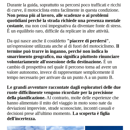
Durante la guida, soprattutto su percorsi poco trafficati e ricchi
di curve, il motociclista entra facilmente in questa condizione.
Non pensa più al lavoro, alle scadenze o ai problemi
quotidiani perché la strada richiede una presenza mentale
costante
, ma non così impegnativa da diventare fonte di stress.
È un equilibrio raro, difficile da replicare in altre attività.
Da qui nasce anche il cosiddetto
"piacere di perdersi"
,
un'espressione utilizzata anche al di fuori del motociclismo.
Il
termine può trarre in inganno, perché non indica lo
smarrimento geografico, ma significa piuttosto rinunciare
volontariamente all'ossessione della destinazione.
È un
cambio di prospettiva nel quale il percorso torna ad avere un
valore autonomo, invece di rappresentare semplicemente il
tempo necessario per arrivare da un punto A a un punto B.
Le grandi avventure raccontate dagli esploratori delle due
ruote difficilmente vengono ricordate per la precisione
della pianificazione.
Al contrario, molte delle esperienze che
hanno alimentato il mito del viaggio in moto sono nate da
deviazioni impreviste, strade sconosciute, incontri casuali e
decisioni prese all'ultimo momento.
La scoperta è figlia
dell'incertezza.