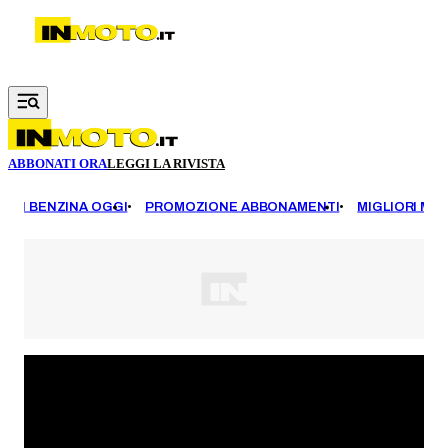
Vai al contenuto principale
ABBONATI ORA
LEGGI LA RIVISTA
EZZI BENZINA OGGI
PROMOZIONE ABBONAMENTI
MIGLIORI MOT