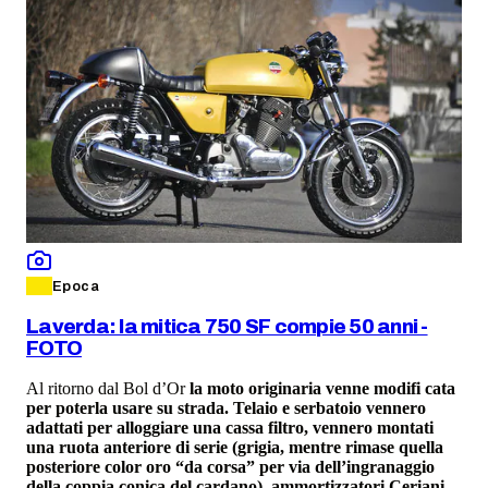
Epoca
Laverda: la mitica 750 SF compie 50 anni -
FOTO
Al ritorno dal Bol d’Or
la moto originaria venne modifi cata
per poterla usare su strada. Telaio e serbatoio vennero
adattati per alloggiare una cassa filtro, vennero montati
una ruota anteriore di serie (grigia, mentre rimase quella
posteriore color oro “da corsa” per via dell’ingranaggio
della coppia conica del cardano), ammortizzatori Ceriani