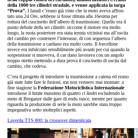
della 1000 tre cilindri stradale, e venne applicata la targa
“Prova”.
I fanali c’erano già visto che la moto aveva affron
tato una 24 Ore, sebbene si fosse ritirata alla 16esima per
rottura del cuscinetto dell’albero di trasmissione. Quello era il
punto debole della sei cilindri: siccome il motore era molto
lungo, la ruota posteriore era stata tenuta vicinissi ma all’uscita
del cambio per contenere l’interasse, di con seguenza l’albero
della trasmissione a cardano era molto corto. Il forcellone
invece era infulcrato sensibilmente più avanti per cui quando la
sospensione si muoveva, il car dano lavorava con un angolo
troppo stretto mettendo a dura prova il cuscinetto di uscita dal
cambio, che cedeva.
C’era il progetto di introdurre la trasmissione a catena ed erano
già state fatte fare le fusioni, ma non vennero mai montate: a
fine stagione la
Federazione Motociclistica Internazionale
introdusse il limite massimo di quattro ci lindri escludendo la
moto di Breganze dalle gare di endu rance, mentre per quanto
riguarda la produzione di serie la moto sarebbe stata troppo
impegnativa sotto molteplici aspetti.
Laverda TTS 800: la crossover dimenticata