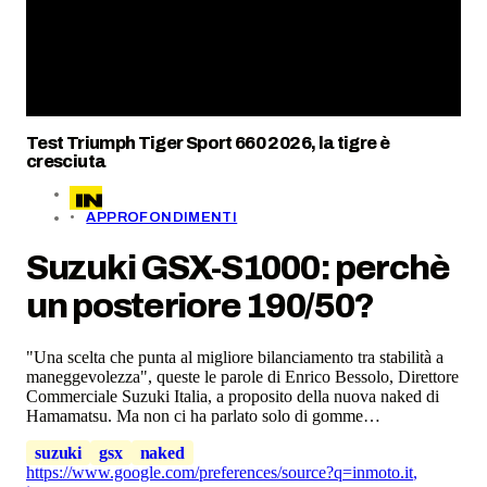
Test Triumph Tiger Sport 660 2026, la tigre è
cresciuta
APPROFONDIMENTI
Suzuki GSX-S1000: perchè
un posteriore 190/50?
"Una scelta che punta al migliore bilanciamento tra stabilità a
maneggevolezza", queste le parole di Enrico Bessolo, Direttore
Commerciale Suzuki Italia, a proposito della nuova naked di
Hamamatsu. Ma non ci ha parlato solo di gomme…
suzuki
gsx
naked
https://www.google.com/preferences/source?q=inmoto.it
,