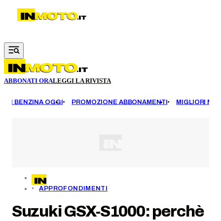
Vai al contenuto principale
ABBONATI ORA
LEGGI LA RIVISTA
EZZI BENZINA OGGI
PROMOZIONE ABBONAMENTI
MIGLIORI MOT
APPROFONDIMENTI
Suzuki GSX-S1000: perchè