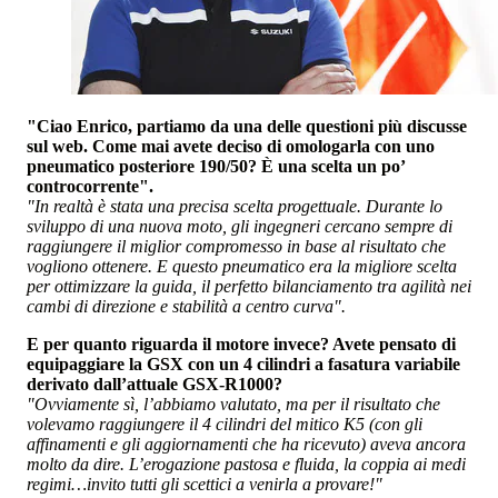
"Ciao Enrico, partiamo da una delle questioni più discusse
sul web. Come mai avete deciso di omologarla con uno
pneumatico posteriore 190/50? È una scelta un po’
controcorrente".
"In realtà è stata una precisa scelta progettuale. Durante lo
sviluppo di una nuova moto, gli ingegneri cercano sempre di
raggiungere il miglior compromesso in base al risultato che
vogliono ottenere. E questo pneumatico era la migliore scelta
per ottimizzare la guida, il perfetto bilanciamento tra agilità nei
cambi di direzione e stabilità a centro curva".
E per quanto riguarda il motore invece? Avete pensato di
equipaggiare la GSX con un 4 cilindri a fasatura variabile
derivato dall’attuale GSX-R1000?
"Ovviamente sì, l’abbiamo valutato, ma per il risultato che
volevamo raggiungere il 4 cilindri del mitico K5 (con gli
affinamenti e gli aggiornamenti che ha ricevuto) aveva ancora
molto da dire. L’erogazione pastosa e fluida, la coppia ai medi
regimi…invito tutti gli scettici a venirla a provare!"