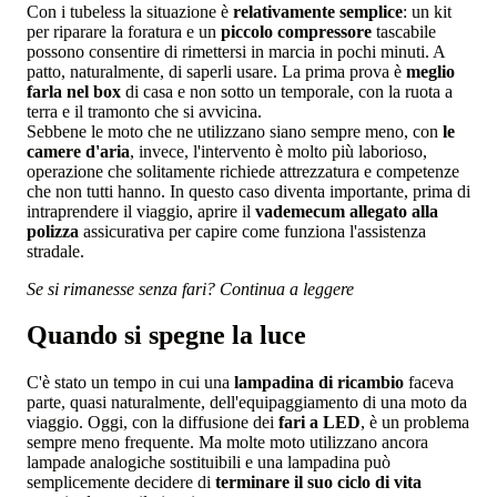
Con i tubeless la situazione è
relativamente semplice
: un kit
per riparare la foratura e un
piccolo compressore
tascabile
possono consentire di rimettersi in marcia in pochi minuti. A
patto, naturalmente, di saperli usare. La prima prova è
meglio
farla nel box
di casa e non sotto un temporale, con la ruota a
terra e il tramonto che si avvicina.
Sebbene le moto che ne utilizzano siano sempre meno, con
le
camere d'aria
, invece, l'intervento è molto più laborioso,
operazione che solitamente richiede attrezzatura e competenze
che non tutti hanno. In questo caso diventa importante, prima di
intraprendere il viaggio, aprire il
vademecum allegato alla
polizza
assicurativa per capire come funziona l'assistenza
stradale.
Se si rimanesse senza fari? Continua a leggere
Quando si spegne la luce
C'è stato un tempo in cui una
lampadina di ricambio
faceva
parte, quasi naturalmente, dell'equipaggiamento di una moto da
viaggio. Oggi, con la diffusione dei
fari a LED
, è un problema
sempre meno frequente. Ma molte moto utilizzano ancora
lampade analogiche sostituibili e una lampadina può
semplicemente decidere di
terminare il suo ciclo di vita