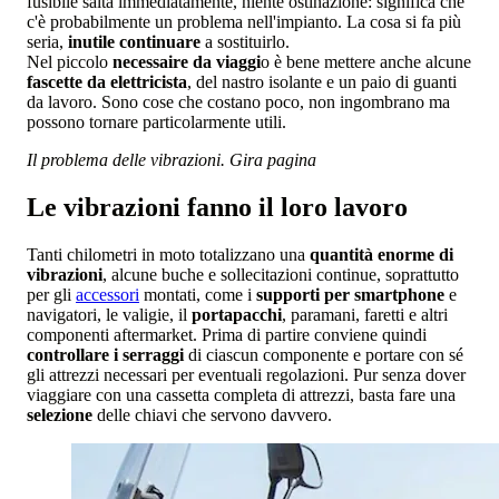
fusibile salta immediatamente, niente ostinazione: significa che
c'è probabilmente un problema nell'impianto. La cosa si fa più
seria,
inutile continuare
a sostituirlo.
Nel piccolo
necessaire da viaggi
o è bene mettere anche alcune
fascette da elettricista
, del nastro isolante e un paio di guanti
da lavoro. Sono cose che costano poco, non ingombrano ma
possono tornare particolarmente utili.
Il problema delle vibrazioni. Gira pagina
Le vibrazioni fanno il loro lavoro
Tanti chilometri in moto totalizzano una
quantità enorme di
vibrazioni
, alcune buche e sollecitazioni continue, soprattutto
per gli
accessori
montati, come i
supporti per smartphone
e
navigatori, le valigie, il
portapacchi
, paramani, faretti e altri
componenti aftermarket. Prima di partire conviene quindi
controllare i serraggi
di ciascun componente e portare con sé
gli attrezzi necessari per eventuali regolazioni. Pur senza dover
viaggiare con una cassetta completa di attrezzi, basta fare una
selezione
delle chiavi che servono davvero.