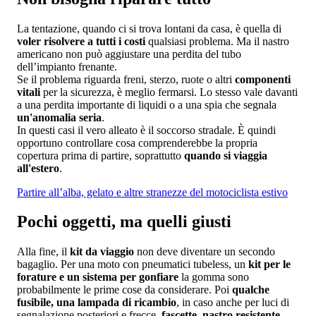
La tentazione, quando ci si trova lontani da casa, è quella di
voler risolvere a tutti i costi
qualsiasi problema. Ma il nastro
americano non può aggiustare una perdita del tubo
dell’impianto frenante.
Se il problema riguarda freni, sterzo, ruote o altri
componenti
vitali
per la sicurezza, è meglio fermarsi. Lo stesso vale davanti
a una perdita importante di liquidi o a una spia che segnala
un'anomalia seria
.
In questi casi il vero alleato è il soccorso stradale. È quindi
opportuno controllare cosa comprenderebbe la propria
copertura prima di partire, soprattutto
quando si viaggia
all'estero
.
Partire all’alba, gelato e altre stranezze del motociclista estivo
Pochi oggetti, ma quelli giusti
Alla fine, il
kit da viaggio
non deve diventare un secondo
bagaglio. Per una moto con pneumatici tubeless, un
kit per le
forature e un sistema per gonfiare
la gomma sono
probabilmente le prime cose da considerare. Poi
qualche
fusibile, una lampada di ricambio
, in caso anche per luci di
segnalazione posteriori e frecce,
fascette, nastro resistente
,