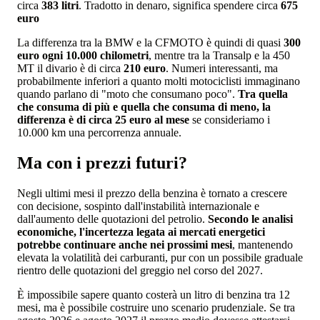
circa
383 litri
. Tradotto in denaro, significa spendere circa
675
euro
La differenza tra la BMW e la CFMOTO è quindi di quasi
300
euro ogni 10.000 chilometri
, mentre tra la Transalp e la 450
MT il divario è di circa
210 euro
. Numeri interessanti, ma
probabilmente inferiori a quanto molti motociclisti immaginano
quando parlano di "moto che consumano poco".
Tra quella
che consuma di più e quella che consuma di meno, la
differenza è di circa 25 euro al mese
se consideriamo i
10.000 km una percorrenza annuale.
Ma con i prezzi futuri?
Negli ultimi mesi il prezzo della benzina è tornato a crescere
con decisione, sospinto dall'instabilità internazionale e
dall'aumento delle quotazioni del petrolio.
Secondo le analisi
economiche, l'incertezza legata ai mercati energetici
potrebbe continuare anche nei prossimi mesi
, mantenendo
elevata la volatilità dei carburanti, pur con un possibile graduale
rientro delle quotazioni del greggio nel corso del 2027.
È impossibile sapere quanto costerà un litro di benzina tra 12
mesi, ma è possibile costruire uno scenario prudenziale. Se tra