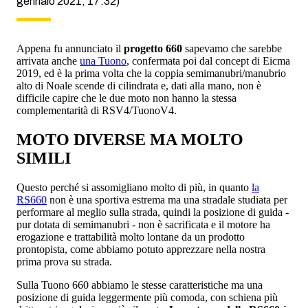
gennaio 2021, 17:32)
Appena fu annunciato il
progetto 660
sapevamo che sarebbe
arrivata anche
una Tuono
, confermata poi dal concept di Eicma
2019, ed è la prima volta che la coppia semimanubri/manubrio
alto di Noale scende di cilindrata e, dati alla mano, non è
difficile capire che le due moto non hanno la stessa
complementarità di RSV4/TuonoV4.
MOTO DIVERSE MA MOLTO
SIMILI
Questo perché si assomigliano molto di più, in quanto
la
RS660
non è una sportiva estrema ma una stradale studiata per
performare al meglio sulla strada, quindi la posizione di guida -
pur dotata di semimanubri - non è sacrificata e il motore ha
erogazione e trattabilità molto lontane da un prodotto
prontopista, come abbiamo potuto apprezzare nella nostra
prima prova su strada.
Sulla Tuono 660 abbiamo le stesse caratteristiche ma una
posizione di guida leggermente più comoda, con schiena più