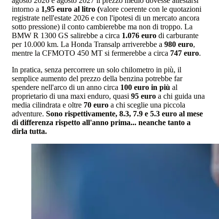
agosto 2026 e agosto 2027 il prezzo medio dovesse attestarsi
intorno a
1,95 euro al litro (
valore coerente con le quotazioni
registrate nell'estate 2026 e con l'ipotesi di un mercato ancora
sotto pressione) il conto cambierebbe ma non di troppo. La
BMW R 1300 GS salirebbe a circa
1.076 euro
di carburante
per 10.000 km. La Honda Transalp arriverebbe a
980 euro
,
mentre la CFMOTO 450 MT si fermerebbe a circa
747 euro
.
In pratica, senza percorrere un solo chilometro in più, il
semplice aumento del prezzo della benzina potrebbe far
spendere nell'arco di un anno circa
100 euro in più
al
proprietario di una maxi enduro, quasi
95 euro
a chi guida una
media cilindrata e oltre
70 euro
a chi sceglie una piccola
adventure.
Sono rispettivamente, 8.3, 7.9 e 5.3 euro al mese
di differenza rispetto all'anno prima... neanche tanto a
dirla tutta.