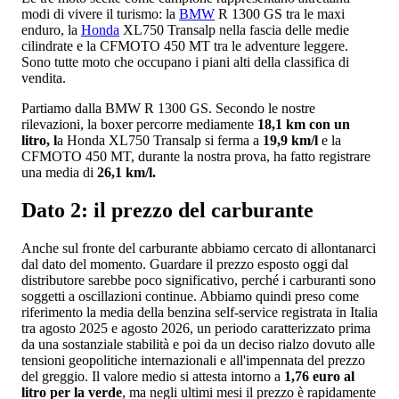
modi di vivere il turismo: la
BMW
R 1300 GS tra le maxi
enduro, la
Honda
XL750 Transalp nella fascia delle medie
cilindrate e la CFMOTO 450 MT tra le adventure leggere.
Sono tutte moto che occupano i piani alti della classifica di
vendita.
Partiamo dalla BMW R 1300 GS. Secondo le nostre
rilevazioni, la boxer percorre mediamente
18,1 km con un
litro, l
a Honda XL750 Transalp si ferma a
19,9 km/l
e la
CFMOTO 450 MT, durante la nostra prova, ha fatto registrare
una media di
26,1 km/l.
Dato 2: il prezzo del carburante
Anche sul fronte del carburante abbiamo cercato di allontanarci
dal dato del momento. Guardare il prezzo esposto oggi dal
distributore sarebbe poco significativo, perché i carburanti sono
soggetti a oscillazioni continue. Abbiamo quindi preso come
riferimento la media della benzina self-service registrata in Italia
tra agosto 2025 e agosto 2026, un periodo caratterizzato prima
da una sostanziale stabilità e poi da un deciso rialzo dovuto alle
tensioni geopolitiche internazionali e all'impennata del prezzo
del greggio. Il valore medio si attesta intorno a
1,76 euro al
litro per la verde
, ma negli ultimi mesi il prezzo è rapidamente