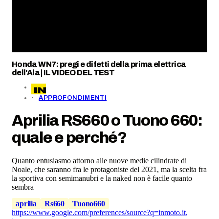
Honda WN7: pregi e difetti della prima elettrica
dell'Ala | IL VIDEO DEL TEST
APPROFONDIMENTI
Aprilia RS660 o Tuono 660:
quale e perché?
Quanto entusiasmo attorno alle nuove medie cilindrate di
Noale, che saranno fra le protagoniste del 2021, ma la scelta fra
la sportiva con semimanubri e la naked non è facile quanto
sembra
aprilia
Rs660
Tuono660
https://www.google.com/preferences/source?q=inmoto.it
,