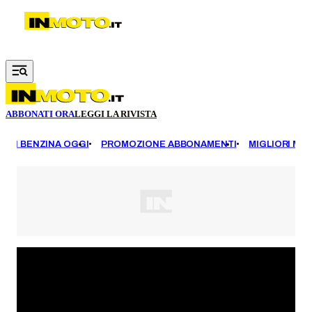
Vai al contenuto principale
ABBONATI ORA
LEGGI LA RIVISTA
EZZI BENZINA OGGI
PROMOZIONE ABBONAMENTI
MIGLIORI MOT