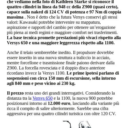
che vediamo nella foto di Kathleen Starke si riconosce il
quattro cilindri in linea da 948 cc della Z900 (quasi certo),
capace sulla naked di 124 CV di potenza e 97 Nm di coppia
massima
. Non è detto che la futura Versys conservi gli stessi
valori: Kawasaki potrebbe intervenire su mappatura,
aspirazione e rapporti del cambio per ottenere un’erogazione
più piena ai medi regimi e maggiore comfort nei trasferimenti.
La base tecnica promette prestazioni più vivaci rispetto alla
Versys 650 e una maggiore leggerezza rispetto alla 1100.
Anche il telaio sembrerebbe inedito. Il propulsore dovrebbe
essere inserito in una nuova struttura a traliccio in acciaio,
mentre forcellone e trasmissione finale paiono derivare dalla
Z900. La forcella rovesciata e il doppio disco anteriore
ricordano invece la Versys 1100.
Le prime ipotesi parlano di
sospensioni con circa 150 mm di escursione, sella intorno
agli 840 mm e peso vicino ai 230 kg.
Il prezzo
resta uno dei grandi interrogativi. Considerando la
distanza tra la
Versys 650
e la 1100, la nuova 900 potrebbe
posizionarsi intorno ai
12.000 euro
, lasciando alla variante più
ricca il compito di salire ulteriormente. Sarebbe una cifra
aggressiva per una quattro cilindri turistica con oltre 120 CV.