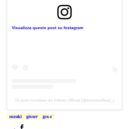
Visualizza questo post su Instagram
Un post condiviso da InMoto Official (@inmotoofficial_)
suzuki
gixxer
gsx-r