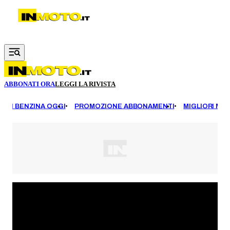
Vai al contenuto principale
ABBONATI ORA
LEGGI LA RIVISTA
EZZI BENZINA OGGI
PROMOZIONE ABBONAMENTI
MIGLIORI MOT