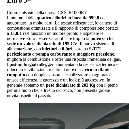
Euro 5+
Cuore pulsante della nuova GSX-R1000R è
l’intramontabile
quattro cilindri in linea da 999,8 cc
,
aggiornato in molte parti. Le testate ridisegnate, le camere di
combustione ottimizzate e il rapporto di compressione portato
a
13,8:1
restituiscono un motore pronto a rispettare le
normative Euro 5+ senza sacrificare troppo la
potenza che
vede un valore dichiarato di 195 CV
. Il nuovo sistema di
alimentazione, con
iniettori a 8 fori
, sistema
S-TFI
perfezionato
e
pompa carburante a maggiore pressione
,
migliora la combustione e offre una risposta immediata del gas.
I
pistoni forgiati
alleggeriti aumentano la resistenza termica e
riducono le vibrazioni, mentre il nuovo
scarico in titanio
compatto
con doppio sensore e catalizzatore maggiorato
unisce efficienza, leggerezza e un look più aggressivo. In
generale abbiamo un
peso dichiarato di 203 Kg
con il pieno
per una moto che, a livello ciclistico, non presenta grosse
novità rispetto al passato.