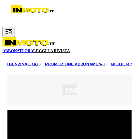
Vai al contenuto principale
ABBONATI ORA
LEGGI LA RIVISTA
EZZI BENZINA OGGI
PROMOZIONE ABBONAMENTI
MIGLIORI MOT