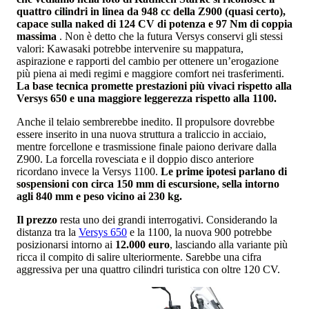
quattro cilindri in linea da 948 cc della Z900 (quasi certo),
capace sulla naked di 124 CV di potenza e 97 Nm di coppia
massima
. Non è detto che la futura Versys conservi gli stessi
valori: Kawasaki potrebbe intervenire su mappatura,
aspirazione e rapporti del cambio per ottenere un’erogazione
più piena ai medi regimi e maggiore comfort nei trasferimenti.
La base tecnica promette prestazioni più vivaci rispetto alla
Versys 650 e una maggiore leggerezza rispetto alla 1100.
Anche il telaio sembrerebbe inedito. Il propulsore dovrebbe
essere inserito in una nuova struttura a traliccio in acciaio,
mentre forcellone e trasmissione finale paiono derivare dalla
Z900. La forcella rovesciata e il doppio disco anteriore
ricordano invece la Versys 1100.
Le prime ipotesi parlano di
sospensioni con circa 150 mm di escursione, sella intorno
agli 840 mm e peso vicino ai 230 kg.
Il prezzo
resta uno dei grandi interrogativi. Considerando la
distanza tra la
Versys 650
e la 1100, la nuova 900 potrebbe
posizionarsi intorno ai
12.000 euro
, lasciando alla variante più
ricca il compito di salire ulteriormente. Sarebbe una cifra
aggressiva per una quattro cilindri turistica con oltre 120 CV.