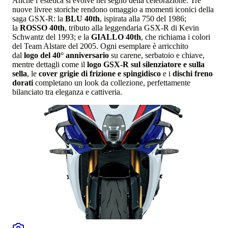
Anche l’estetica si evolve nel segno della celebrazione. Tre
nuove livree storiche rendono omaggio a momenti iconici della
saga GSX-R: la
BLU 40th
, ispirata alla 750 del 1986;
la
ROSSO 40th
, tributo alla leggendaria GSX-R di Kevin
Schwantz del 1993; e la
GIALLO 40th
, che richiama i colori
del Team Alstare del 2005. Ogni esemplare è arricchito
dal
logo del 40° anniversario
su carene, serbatoio e chiave,
mentre dettagli come il
logo GSX-R sul silenziatore e sulla
sella
, le
cover grigie di frizione e spingidisco
e i
dischi freno
dorati
completano un look da collezione, perfettamente
bilanciato tra eleganza e cattiveria.