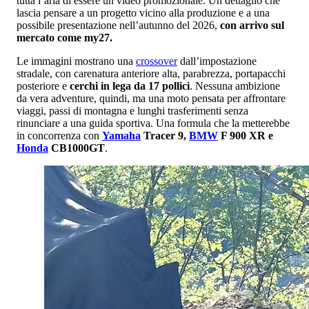
tutta l’aria di essere un video promozionale. Un dettaglio che
lascia pensare a un progetto vicino alla produzione e a una
possibile presentazione nell’autunno del 2026,
con arrivo sul
mercato come my27.
Le immagini mostrano una
crossover
dall’impostazione
stradale, con carenatura anteriore alta, parabrezza, portapacchi
posteriore e
cerchi in lega da 17 pollici
. Nessuna ambizione
da vera adventure, quindi, ma una moto pensata per affrontare
viaggi, passi di montagna e lunghi trasferimenti senza
rinunciare a una guida sportiva. Una formula che la metterebbe
in concorrenza con
Yamaha
Tracer 9,
BMW
F 900 XR e
Honda
CB1000GT
.