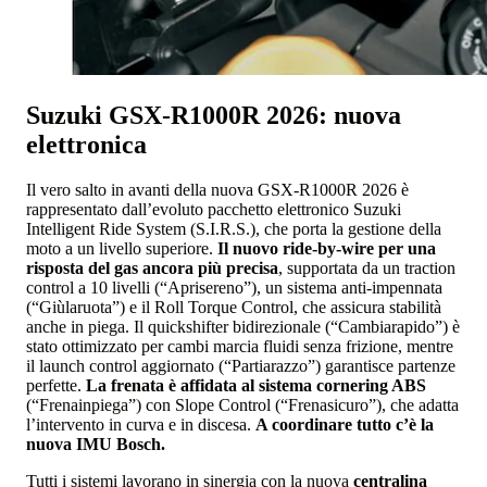
Suzuki GSX-R1000R 2026: nuova
elettronica
Il vero salto in avanti della nuova GSX-R1000R 2026 è
rappresentato dall’evoluto pacchetto elettronico Suzuki
Intelligent Ride System (S.I.R.S.), che porta la gestione della
moto a un livello superiore.
Il nuovo ride-by-wire per una
risposta del gas ancora più precisa
, supportata da un traction
control a 10 livelli (“Aprisereno”), un sistema anti-impennata
(“Giùlaruota”) e il Roll Torque Control, che assicura stabilità
anche in piega. Il quickshifter bidirezionale (“Cambiarapido”) è
stato ottimizzato per cambi marcia fluidi senza frizione, mentre
il launch control aggiornato (“Partiarazzo”) garantisce partenze
perfette.
La frenata è affidata al sistema cornering ABS
(“Frenainpiega”) con Slope Control (“Frenasicuro”), che adatta
l’intervento in curva e in discesa.
A coordinare tutto c’è la
nuova IMU Bosch.
Tutti i sistemi lavorano in sinergia con la nuova
centralina