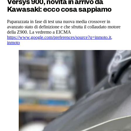
Versys 900, novità in arrivo da
Kawasaki: ecco cosa sappiamo
Paparazzata in fase di test una nuova media crossover in
avanzato stato di definizione e che sfrutta il collaudato motore
della Z900. La vedremo a EICMA
https://www.google.com/preferences/source?q=inmoto.it
,
inmoto