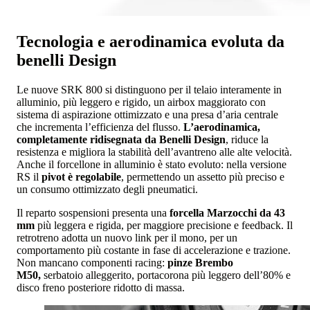
Tecnologia e aerodinamica evoluta da
benelli Design
Le nuove SRK 800 si distinguono per il telaio interamente in
alluminio, più leggero e rigido, un airbox maggiorato con
sistema di aspirazione ottimizzato e una presa d’aria centrale
che incrementa l’efficienza del flusso.
L’aerodinamica,
completamente ridisegnata da Benelli Design
, riduce la
resistenza e migliora la stabilità dell’avantreno alle alte velocità.
Anche il forcellone in alluminio è stato evoluto: nella versione
RS il
pivot è regolabile
, permettendo un assetto più preciso e
un consumo ottimizzato degli pneumatici.
Il reparto sospensioni presenta una
forcella Marzocchi da 43
mm
più leggera e rigida, per maggiore precisione e feedback. Il
retrotreno adotta un nuovo link per il mono, per un
comportamento più costante in fase di accelerazione e trazione.
Non mancano componenti racing:
pinze Brembo
M50,
serbatoio alleggerito, portacorona più leggero dell’80% e
disco freno posteriore ridotto di massa.