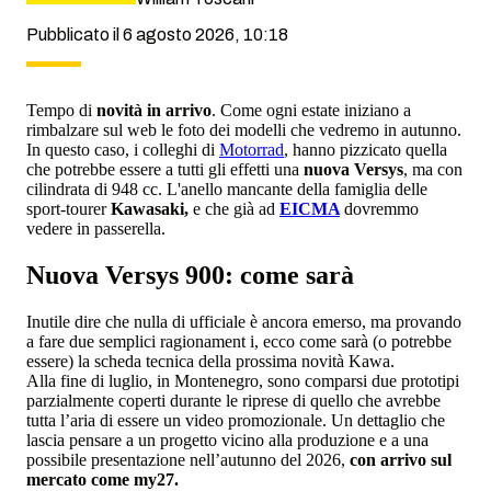
Pubblicato il 6 agosto 2026, 10:18
Tempo di
novità in arrivo
. Come ogni estate iniziano a
rimbalzare sul web le foto dei modelli che vedremo in autunno.
In questo caso, i colleghi di
Motorrad
, hanno pizzicato quella
che potrebbe essere a tutti gli effetti una
nuova Versys
, ma con
cilindrata di 948 cc. L'anello mancante della famiglia delle
sport-tourer
Kawasaki,
e che già ad
EICMA
dovremmo
vedere in passerella.
Nuova Versys 900: come sarà
Inutile dire che nulla di ufficiale è ancora emerso, ma provando
a fare due semplici ragionament i, ecco come sarà (o potrebbe
essere) la scheda tecnica della prossima novità Kawa.
Alla fine di luglio, in Montenegro, sono comparsi due prototipi
parzialmente coperti durante le riprese di quello che avrebbe
tutta l’aria di essere un video promozionale. Un dettaglio che
lascia pensare a un progetto vicino alla produzione e a una
possibile presentazione nell’autunno del 2026,
con arrivo sul
mercato come my27.