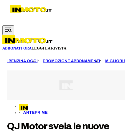
Vai al contenuto principale
ABBONATI ORA
LEGGI LA RIVISTA
EZZI BENZINA OGGI
PROMOZIONE ABBONAMENTI
MIGLIORI MOT
ANTEPRIME
QJ Motor svela le nuove