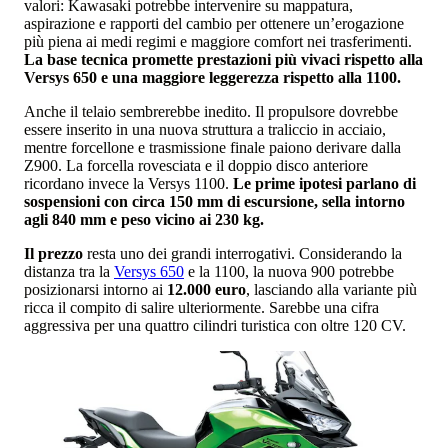
valori: Kawasaki potrebbe intervenire su mappatura,
aspirazione e rapporti del cambio per ottenere un’erogazione
più piena ai medi regimi e maggiore comfort nei trasferimenti.
La base tecnica promette prestazioni più vivaci rispetto alla
Versys 650 e una maggiore leggerezza rispetto alla 1100.
Anche il telaio sembrerebbe inedito. Il propulsore dovrebbe
essere inserito in una nuova struttura a traliccio in acciaio,
mentre forcellone e trasmissione finale paiono derivare dalla
Z900. La forcella rovesciata e il doppio disco anteriore
ricordano invece la Versys 1100.
Le prime ipotesi parlano di
sospensioni con circa 150 mm di escursione, sella intorno
agli 840 mm e peso vicino ai 230 kg.
Il prezzo
resta uno dei grandi interrogativi. Considerando la
distanza tra la
Versys 650
e la 1100, la nuova 900 potrebbe
posizionarsi intorno ai
12.000 euro
, lasciando alla variante più
ricca il compito di salire ulteriormente. Sarebbe una cifra
aggressiva per una quattro cilindri turistica con oltre 120 CV.