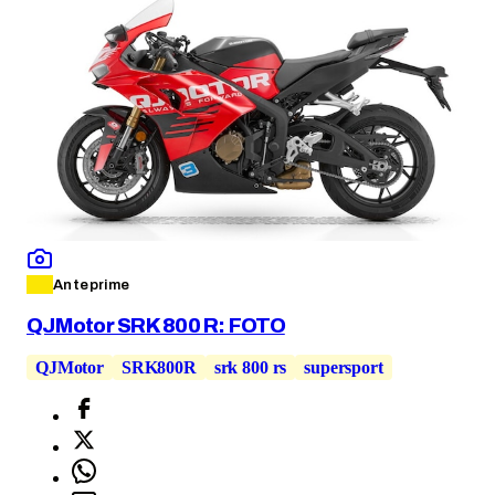
Anteprime
QJMotor SRK 800 R: FOTO
QJMotor
SRK800R
srk 800 rs
supersport