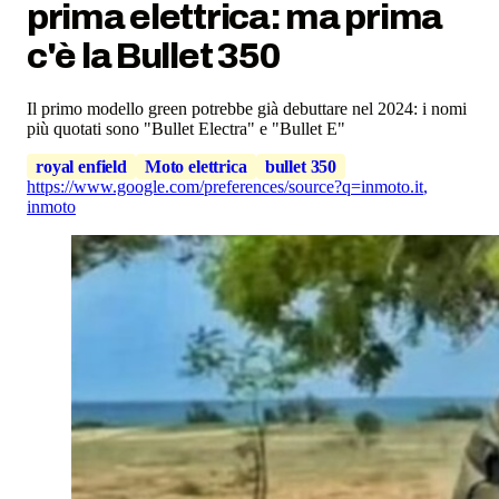
prima elettrica: ma prima
c'è la Bullet 350
Il primo modello green potrebbe già debuttare nel 2024: i nomi
più quotati sono "Bullet Electra" e "Bullet E"
royal enfield
Moto elettrica
bullet 350
https://www.google.com/preferences/source?q=inmoto.it
,
inmoto