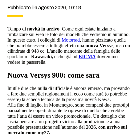
Pubblicato il 6 agosto 2026, 10:18
Tempo di
novità in arrivo
. Come ogni estate iniziano a
rimbalzare sul web le foto dei modelli che vedremo in autunno.
In questo caso, i colleghi di
Motorrad
, hanno pizzicato quella
che potrebbe essere a tutti gli effetti una
nuova Versys
, ma con
cilindrata di 948 cc. L'anello mancante della famiglia delle
sport-tourer
Kawasaki,
e che già ad
EICMA
dovremmo
vedere in passerella.
Nuova Versys 900: come sarà
Inutile dire che nulla di ufficiale è ancora emerso, ma provando
a fare due semplici ragionament i, ecco come sarà (o potrebbe
essere) la scheda tecnica della prossima novità Kawa.
Alla fine di luglio, in Montenegro, sono comparsi due prototipi
parzialmente coperti durante le riprese di quello che avrebbe
tutta l’aria di essere un video promozionale. Un dettaglio che
lascia pensare a un progetto vicino alla produzione e a una
possibile presentazione nell’autunno del 2026,
con arrivo sul
mercato come my27.