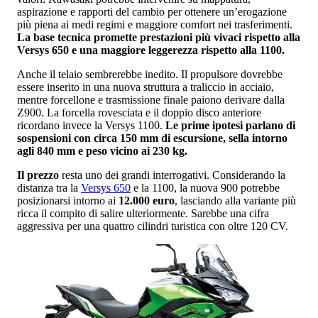
aspirazione e rapporti del cambio per ottenere un’erogazione
più piena ai medi regimi e maggiore comfort nei trasferimenti.
La base tecnica promette prestazioni più vivaci rispetto alla
Versys 650 e una maggiore leggerezza rispetto alla 1100.
Anche il telaio sembrerebbe inedito. Il propulsore dovrebbe
essere inserito in una nuova struttura a traliccio in acciaio,
mentre forcellone e trasmissione finale paiono derivare dalla
Z900. La forcella rovesciata e il doppio disco anteriore
ricordano invece la Versys 1100.
Le prime ipotesi parlano di
sospensioni con circa 150 mm di escursione, sella intorno
agli 840 mm e peso vicino ai 230 kg.
Il prezzo
resta uno dei grandi interrogativi. Considerando la
distanza tra la
Versys 650
e la 1100, la nuova 900 potrebbe
posizionarsi intorno ai
12.000 euro
, lasciando alla variante più
ricca il compito di salire ulteriormente. Sarebbe una cifra
aggressiva per una quattro cilindri turistica con oltre 120 CV.