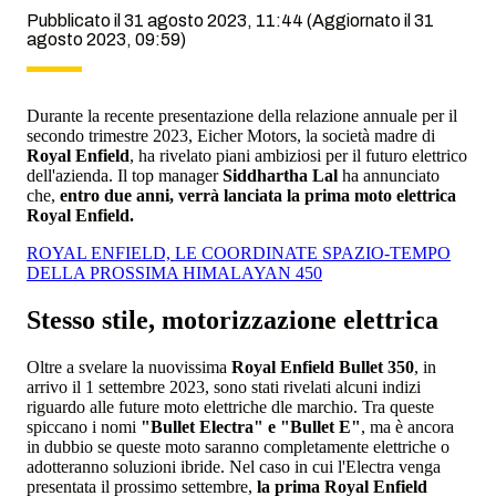
Pubblicato il 31 agosto 2023, 11:44
(Aggiornato il 31
agosto 2023, 09:59)
Durante la recente presentazione della relazione annuale per il
secondo trimestre 2023, Eicher Motors, la società madre di
Royal Enfield
, ha rivelato piani ambiziosi per il futuro elettrico
dell'azienda. Il top manager
Siddhartha
Lal
ha annunciato
che,
entro due anni, verrà lanciata la prima moto elettrica
Royal Enfield.
ROYAL ENFIELD, LE COORDINATE SPAZIO-TEMPO
DELLA PROSSIMA HIMALAYAN 450
Stesso stile, motorizzazione elettrica
Oltre a svelare la nuovissima
Royal Enfield Bullet 350
, in
arrivo il 1 settembre 2023, sono stati rivelati alcuni indizi
riguardo alle future moto elettriche dle marchio. Tra queste
spiccano i nomi
"Bullet Electra" e "Bullet E"
, ma è ancora
in dubbio se queste moto saranno completamente elettriche o
adotteranno soluzioni ibride. Nel caso in cui l'Electra venga
presentata il prossimo settembre,
la prima Royal Enfield