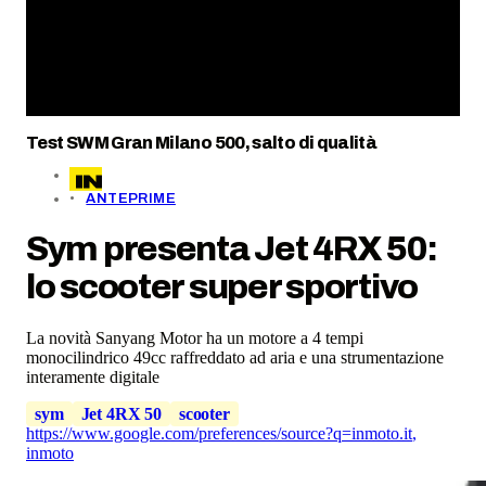
Test SWM Gran Milano 500, salto di qualità
ANTEPRIME
Sym presenta Jet 4RX 50:
lo scooter super sportivo
La novità Sanyang Motor ha un motore a 4 tempi
monocilindrico 49cc raffreddato ad aria e una strumentazione
interamente digitale
sym
Jet 4RX 50
scooter
https://www.google.com/preferences/source?q=inmoto.it
,
inmoto