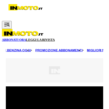
Vai al contenuto principale
ABBONATI ORA
LEGGI LA RIVISTA
EZZI BENZINA OGGI
PROMOZIONE ABBONAMENTI
MIGLIORI MOT