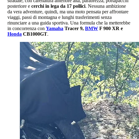
stradale, con carenatura anteriore alta, parabrezza, portapacchi
posteriore e
cerchi in lega da 17 pollici
. Nessuna ambizione
da vera adventure, quindi, ma una moto pensata per affrontare
viaggi, passi di montagna e lunghi trasferimenti senza
rinunciare a una guida sportiva. Una formula che la metterebbe
in concorrenza con
Yamaha
Tracer 9,
BMW
F 900 XR e
Honda
CB1000GT
.