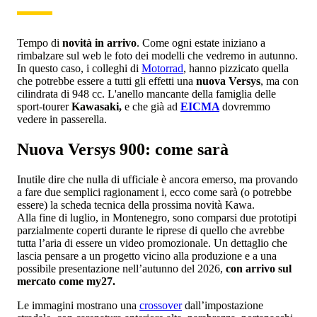
Tempo di
novità in arrivo
. Come ogni estate iniziano a
rimbalzare sul web le foto dei modelli che vedremo in autunno.
In questo caso, i colleghi di
Motorrad
, hanno pizzicato quella
che potrebbe essere a tutti gli effetti una
nuova Versys
, ma con
cilindrata di 948 cc. L'anello mancante della famiglia delle
sport-tourer
Kawasaki,
e che già ad
EICMA
dovremmo
vedere in passerella.
Nuova Versys 900: come sarà
Inutile dire che nulla di ufficiale è ancora emerso, ma provando
a fare due semplici ragionament i, ecco come sarà (o potrebbe
essere) la scheda tecnica della prossima novità Kawa.
Alla fine di luglio, in Montenegro, sono comparsi due prototipi
parzialmente coperti durante le riprese di quello che avrebbe
tutta l’aria di essere un video promozionale. Un dettaglio che
lascia pensare a un progetto vicino alla produzione e a una
possibile presentazione nell’autunno del 2026,
con arrivo sul
mercato come my27.
Le immagini mostrano una
crossover
dall’impostazione