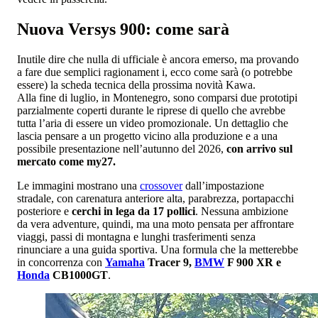
Nuova Versys 900: come sarà
Inutile dire che nulla di ufficiale è ancora emerso, ma provando
a fare due semplici ragionament i, ecco come sarà (o potrebbe
essere) la scheda tecnica della prossima novità Kawa.
Alla fine di luglio, in Montenegro, sono comparsi due prototipi
parzialmente coperti durante le riprese di quello che avrebbe
tutta l’aria di essere un video promozionale. Un dettaglio che
lascia pensare a un progetto vicino alla produzione e a una
possibile presentazione nell’autunno del 2026,
con arrivo sul
mercato come my27.
Le immagini mostrano una
crossover
dall’impostazione
stradale, con carenatura anteriore alta, parabrezza, portapacchi
posteriore e
cerchi in lega da 17 pollici
. Nessuna ambizione
da vera adventure, quindi, ma una moto pensata per affrontare
viaggi, passi di montagna e lunghi trasferimenti senza
rinunciare a una guida sportiva. Una formula che la metterebbe
in concorrenza con
Yamaha
Tracer 9,
BMW
F 900 XR e
Honda
CB1000GT
.