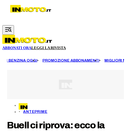
Vai al contenuto principale
ABBONATI ORA
LEGGI LA RIVISTA
EZZI BENZINA OGGI
PROMOZIONE ABBONAMENTI
MIGLIORI MOT
ANTEPRIME
Buell ci riprova: ecco la