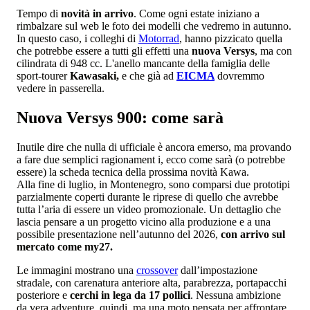
Tempo di
novità in arrivo
. Come ogni estate iniziano a
rimbalzare sul web le foto dei modelli che vedremo in autunno.
In questo caso, i colleghi di
Motorrad
, hanno pizzicato quella
che potrebbe essere a tutti gli effetti una
nuova Versys
, ma con
cilindrata di 948 cc. L'anello mancante della famiglia delle
sport-tourer
Kawasaki,
e che già ad
EICMA
dovremmo
vedere in passerella.
Nuova Versys 900: come sarà
Inutile dire che nulla di ufficiale è ancora emerso, ma provando
a fare due semplici ragionament i, ecco come sarà (o potrebbe
essere) la scheda tecnica della prossima novità Kawa.
Alla fine di luglio, in Montenegro, sono comparsi due prototipi
parzialmente coperti durante le riprese di quello che avrebbe
tutta l’aria di essere un video promozionale. Un dettaglio che
lascia pensare a un progetto vicino alla produzione e a una
possibile presentazione nell’autunno del 2026,
con arrivo sul
mercato come my27.
Le immagini mostrano una
crossover
dall’impostazione
stradale, con carenatura anteriore alta, parabrezza, portapacchi
posteriore e
cerchi in lega da 17 pollici
. Nessuna ambizione
da vera adventure, quindi, ma una moto pensata per affrontare