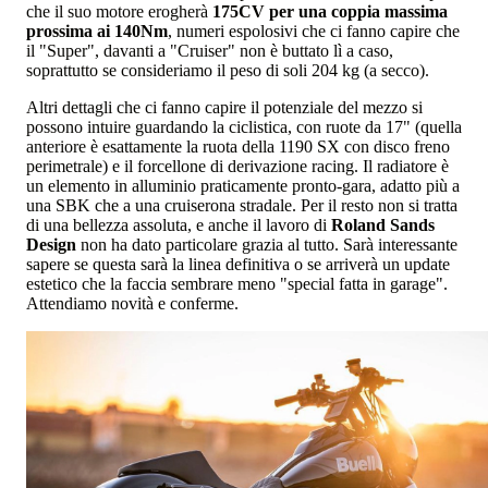
che il suo motore erogherà
175CV per una coppia massima
prossima ai 140Nm
, numeri espolosivi che ci fanno capire che
il "Super", davanti a "Cruiser" non è buttato lì a caso,
soprattutto se consideriamo il peso di soli 204 kg (a secco).
Altri dettagli che ci fanno capire il potenziale del mezzo si
possono intuire guardando la ciclistica, con ruote da 17" (quella
anteriore è esattamente la ruota della 1190 SX con disco freno
perimetrale) e il forcellone di derivazione racing. Il radiatore è
un elemento in alluminio praticamente pronto-gara, adatto più a
una SBK che a una cruiserona stradale. Per il resto non si tratta
di una bellezza assoluta, e anche il lavoro di
Roland Sands
Design
non ha dato particolare grazia al tutto. Sarà interessante
sapere se questa sarà la linea definitiva o se arriverà un update
estetico che la faccia sembrare meno "special fatta in garage".
Attendiamo novità e conferme.