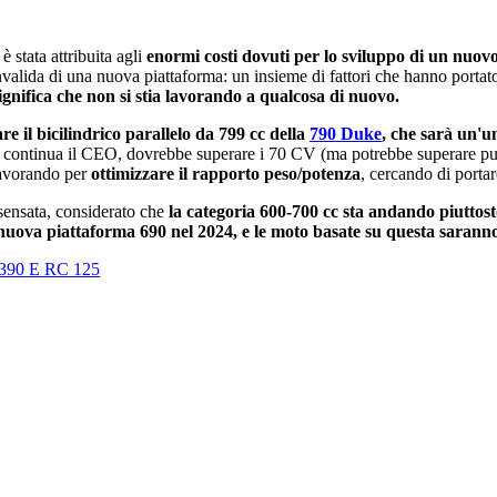
 stata attribuita agli
enormi costi dovuti per lo sviluppo di un nuovo
valida di una nuova piattaforma: un insieme di fattori che hanno portato
gnifica che non si stia lavorando a qualcosa di nuovo.
e il bicilindrico parallelo da 799 cc della
790 Duke
, che sarà un'u
za, continua il CEO, dovrebbe superare i 70 CV (ma potrebbe superare pu
lavorando per
ottimizzare il rapporto peso/potenza
, cercando di portar
sensata, considerato che
la categoria 600-700 cc sta andando piuttos
 nuova piattaforma 690 nel 2024, e le moto basate su questa sarann
90 E RC 125