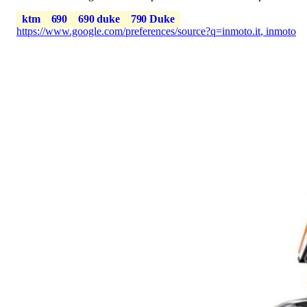
ktm
690
690 duke
790 Duke
https://www.google.com/preferences/source?q=inmoto.it
,
inmoto