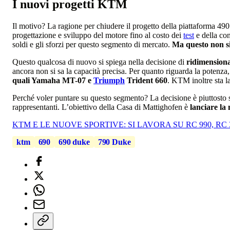
I nuovi progetti KTM
Il motivo? La ragione per chiudere il progetto della piattaforma 490 è
progettazione e sviluppo del motore fino al costo dei
test
e della con
soldi e gli sforzi per questo segmento di mercato.
Ma questo non si
Questo qualcosa di nuovo si spiega nella decisione di
ridimensionar
ancora non si sa la capacità precisa. Per quanto riguarda la poten
quali Yamaha MT-07 e
Triumph
Trident 660
. KTM inoltre sta 
Perché voler puntare su questo segmento? La decisione è piuttosto 
rappresentanti. L’obiettivo della Casa di Mattighofen è
lanciare la
KTM E LE NUOVE SPORTIVE: SI LAVORA SU RC 990, RC 3
ktm
690
690 duke
790 Duke