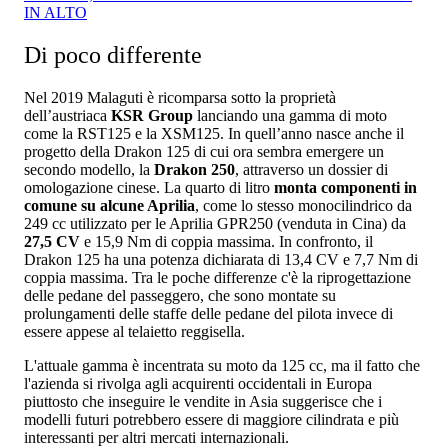
IN ALTO
Di poco differente
Nel 2019 Malaguti è ricomparsa sotto la proprietà
dell’austriaca
KSR Group
lanciando una gamma di moto
come la RST125 e la XSM125. In quell’anno nasce anche il
progetto della Drakon 125 di cui ora sembra emergere un
secondo modello, la
Drakon 250
, attraverso un dossier di
omologazione cinese. La quarto di litro
monta componenti in
comune su alcune Aprilia
, come lo stesso monocilindrico da
249 cc utilizzato per le Aprilia GPR250 (venduta in Cina) da
27,5 CV
e 15,9 Nm di coppia massima. In confronto, il
Drakon 125 ha una potenza dichiarata di 13,4 CV e 7,7 Nm di
coppia massima. Tra le poche differenze c'è la riprogettazione
delle pedane del passeggero, che sono montate su
prolungamenti delle staffe delle pedane del pilota invece di
essere appese al telaietto reggisella.
L'attuale gamma è incentrata su moto da 125 cc, ma il fatto che
l'azienda si rivolga agli acquirenti occidentali in Europa
piuttosto che inseguire le vendite in Asia suggerisce che i
modelli futuri potrebbero essere di maggiore cilindrata e più
interessanti per altri mercati internazionali.