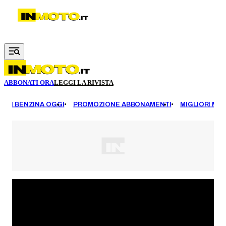
Vai al contenuto principale
ABBONATI ORA
LEGGI LA RIVISTA
EZZI BENZINA OGGI
PROMOZIONE ABBONAMENTI
MIGLIORI MOT