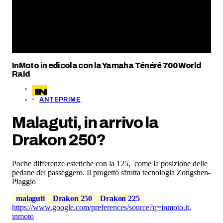
InMoto in edicola con la Yamaha Ténéré 700 World
Raid
ANTEPRIME
Malaguti, in arrivo la
Drakon 250?
Poche differenze estetiche con la 125, come la posizione delle
pedane del passeggero. Il progetto sfrutta tecnologia Zongshen-
Piaggio
malaguti
Drakon 250
Drakon 225
https://www.google.com/preferences/source?q=inmoto.it
,
inmoto