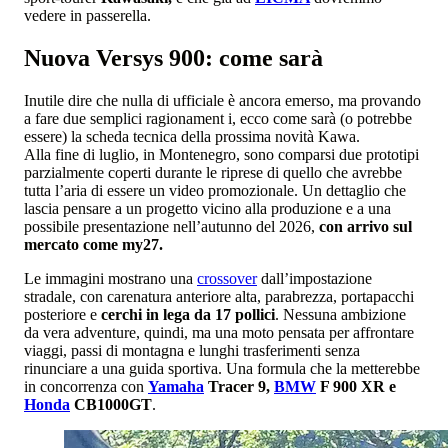
vedere in passerella.
Nuova Versys 900: come sarà
Inutile dire che nulla di ufficiale è ancora emerso, ma provando
a fare due semplici ragionament i, ecco come sarà (o potrebbe
essere) la scheda tecnica della prossima novità Kawa.
Alla fine di luglio, in Montenegro, sono comparsi due prototipi
parzialmente coperti durante le riprese di quello che avrebbe
tutta l’aria di essere un video promozionale. Un dettaglio che
lascia pensare a un progetto vicino alla produzione e a una
possibile presentazione nell’autunno del 2026,
con arrivo sul
mercato come my27.
Le immagini mostrano una
crossover
dall’impostazione
stradale, con carenatura anteriore alta, parabrezza, portapacchi
posteriore e
cerchi in lega da 17 pollici
. Nessuna ambizione
da vera adventure, quindi, ma una moto pensata per affrontare
viaggi, passi di montagna e lunghi trasferimenti senza
rinunciare a una guida sportiva. Una formula che la metterebbe
in concorrenza con
Yamaha
Tracer 9,
BMW
F 900 XR e
Honda
CB1000GT
.