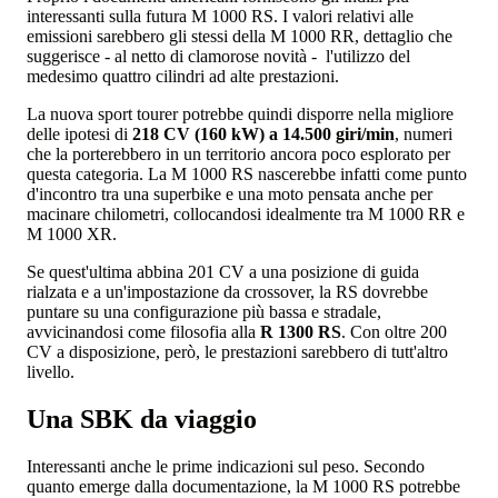
interessanti sulla futura M 1000 RS. I valori relativi alle
emissioni sarebbero gli stessi della M 1000 RR, dettaglio che
suggerisce - al netto di clamorose novità - l'utilizzo del
medesimo quattro cilindri ad alte prestazioni.
La nuova sport tourer potrebbe quindi disporre nella migliore
delle ipotesi di
218 CV (160 kW) a 14.500 giri/min
, numeri
che la porterebbero in un territorio ancora poco esplorato per
questa categoria. La M 1000 RS nascerebbe infatti come punto
d'incontro tra una superbike e una moto pensata anche per
macinare chilometri, collocandosi idealmente tra M 1000 RR e
M 1000 XR.
Se quest'ultima abbina 201 CV a una posizione di guida
rialzata e a un'impostazione da crossover, la RS dovrebbe
puntare su una configurazione più bassa e stradale,
avvicinandosi come filosofia alla
R 1300 RS
. Con oltre 200
CV a disposizione, però, le prestazioni sarebbero di tutt'altro
livello.
Una SBK da viaggio
Interessanti anche le prime indicazioni sul peso. Secondo
quanto emerge dalla documentazione, la M 1000 RS potrebbe