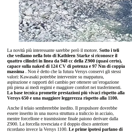
La novità più interessante sarebbe però il motore.
Sotto i teli
che vediamo nella foto di Kathleen Starke si riconosce il
quattro cilindri in linea da 948 cc della Z900 (quasi certo),
capace sulla naked di 124 CV di potenza e 97 Nm di coppia
massima
. Non è detto che la futura Versys conservi gli stessi
valori: Kawasaki potrebbe intervenire su mappatura,
aspirazione e rapporti del cambio per ottenere un’erogazione
più piena ai medi regimi e maggiore comfort nei trasferimenti.
La base tecnica promette prestazioni più vivaci rispetto alla
Versys 650 e una maggiore leggerezza rispetto alla 1100.
Anche il telaio sembrerebbe inedito. Il propulsore dovrebbe
essere inserito in una nuova struttura a traliccio in acciaio,
mentre forcellone e trasmissione finale paiono derivare dalla
Z900. La forcella rovesciata e il doppio disco anteriore
ricordano invece la Versys 1100.
Le prime ipotesi parlano di