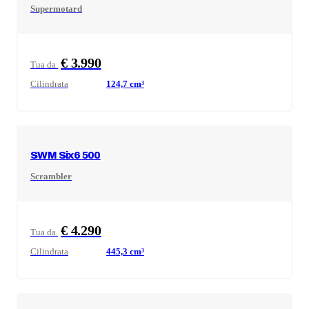
Supermotard
€ 3.990
Tua da
Cilindrata
124,7
cm³
SWM
Six6 500
Scrambler
€ 4.290
Tua da
Cilindrata
445,3
cm³