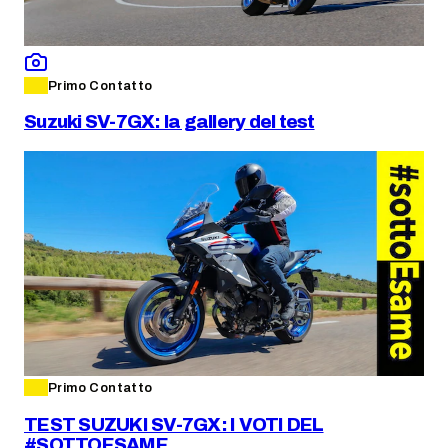
Primo Contatto
Suzuki SV-7GX: la gallery del test
Primo Contatto
TEST SUZUKI SV-7GX: I VOTI DEL
#SOTTOESAME