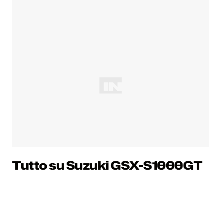
Tutto su Suzuki GSX-S1000GT
Te