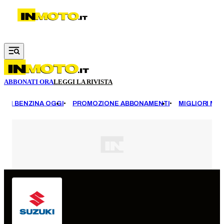
Vai al contenuto principale
ABBONATI ORA
LEGGI LA RIVISTA
EZZI BENZINA OGGI
PROMOZIONE ABBONAMENTI
MIGLIORI MOT