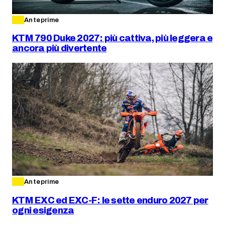
Anteprime
KTM 790 Duke 2027: più cattiva, più leggera e
ancora più divertente
Anteprime
KTM EXC ed EXC-F: le sette enduro 2027 per
ogni esigenza