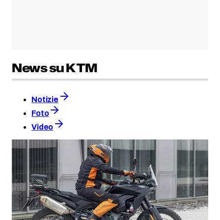
News su KTM
Notizie
Foto
Video