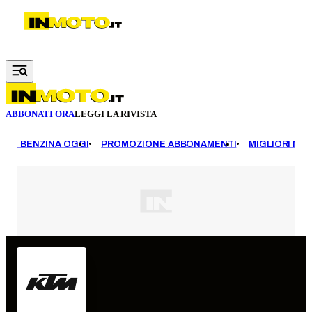
Vai al contenuto principale
ABBONATI ORA
LEGGI LA RIVISTA
EZZI BENZINA OGGI
PROMOZIONE ABBONAMENTI
MIGLIORI MOT