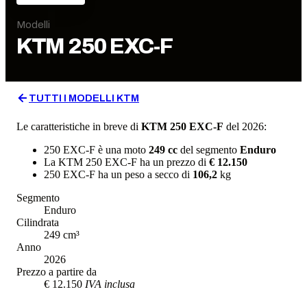
Modelli
KTM
250 EXC-F
TUTTI I MODELLI
KTM
Le caratteristiche in breve di
KTM
250 EXC-F
del 2026
:
250 EXC-F
è una moto
249
cc
del segmento
Enduro
La
KTM
250 EXC-F
ha un prezzo di
€ 12.150
250 EXC-F
ha un
peso a secco
di
106,2
kg
Segmento
Enduro
Cilindrata
249
cm³
Anno
2026
Prezzo a partire da
€ 12.150
IVA inclusa