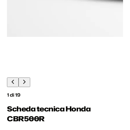
1
di
19
Scheda tecnica Honda
CBR500R