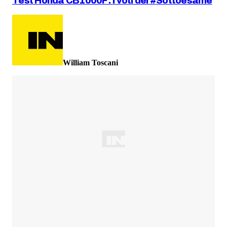
Test Honda CB1000F: i voti del #Sottoesame
William Toscani