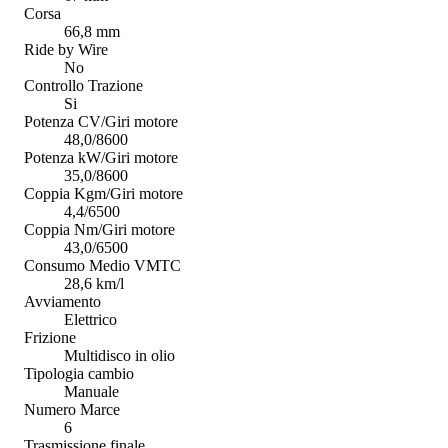
Corsa
66,8 mm
Ride by Wire
No
Controllo Trazione
Si
Potenza CV/Giri motore
48,0/8600
Potenza kW/Giri motore
35,0/8600
Coppia Kgm/Giri motore
4,4/6500
Coppia Nm/Giri motore
43,0/6500
Consumo Medio VMTC
28,6 km/l
Avviamento
Elettrico
Frizione
Multidisco in olio
Tipologia cambio
Manuale
Numero Marce
6
Trasmissione finale