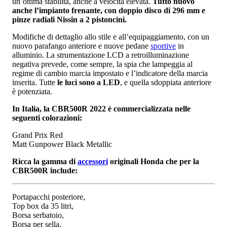
un’ottima stabilità, anche a velocità elevata.
Tutto nuovo
anche l’impianto frenante, con doppio disco di 296 mm e
pinze radiali Nissin a 2 pistoncini.
Modifiche di dettaglio allo stile e all’equipaggiamento, con un
nuovo parafango anteriore e nuove pedane
sportive
in
alluminio. La strumentazione LCD a retroilluminazione
negativa prevede, come sempre, la spia che lampeggia al
regime di cambio marcia impostato e l’indicatore della marcia
inserita. Tutte
le luci sono a LED
, e quella sdoppiata anteriore
è potenziata.
In Italia, la CBR500R 2022 è commercializzata nelle
seguenti colorazioni:
Grand Prix Red
Matt Gunpower Black Metallic
Ricca la gamma di
accessori
originali Honda che per la
CBR500R include:
Portapacchi posteriore,
Top box da 35 litri,
Borsa serbatoio,
Borsa per sella,