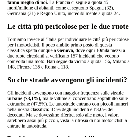
fanno meglio di noi
. La Francia ci segue a quota 45
morti/milione di abitanti, come ci seguono Spagna (32),
Germania (31) e Regno Unito, incredibilmente a quota 24.
Le città più pericolose per le due ruote
Torniamo invece all’Italia per individuare le città più pericolose
per i motociclisti. Il poco ambito primo posto di questa
classifica spetta dunque a
Genova
, dove ogni 10mila mezzi a
due ruote circolanti si verificano 157 incidenti che vedono
coinvolta una moto. Bari segue da vicino a quota 156, Milano a
148, Firenze 135 e Roma a 118.
Su che strade avvengono gli incidenti?
Gli incidenti avvengono con maggior frequenza sulle
strade
urbane (73,1%)
, ma le vittime si concentrano soprattutto sulle
extraurbane (47,5%). Le autostrade entrano con piccoli numeri
nella nostra classifica: il 5% degli incidenti e l’8,6% dei
deceduti. Ma se dovessimo riferirci solo alle moto, i valori
sarebbero assai più piccoli, vista la ritrosia di noi motociclisti a
entrare in autostrada.