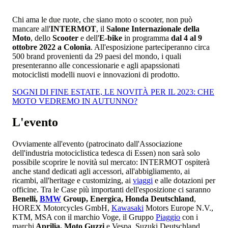
Chi ama le due ruote, che siano moto o scooter, non può
mancare all'
INTERMOT
, il
Salone Internazionale della
Moto
, dello
Scooter
e dell'
E-bike
in programma
dal 4 al 9
ottobre 2022 a Colonia
. All'esposizione parteciperanno circa
500 brand provenienti da 29 paesi del mondo, i quali
presenteranno alle concessionarie e agli apapssionati
motociclisti modelli nuovi e innovazioni di prodotto.
SOGNI DI FINE ESTATE, LE NOVITÀ PER IL 2023: CHE
MOTO VEDREMO IN AUTUNNO?
L'evento
Ovviamente all'evento (patrocinato dall'Associazione
dell'industria motociclistica tedesca di Essen) non sarà solo
possibile scoprire le novità sul mercato: INTERMOT ospiterà
anche stand dedicati agli accessori, all'abbigliamento, ai
ricambi, all'heritage e customizing, ai
viaggi
e alle dotazioni per
officine. Tra le Case più importanti dell'esposizione ci saranno
Benelli,
BMW
Group, Energica, Honda Deutschland
,
HOREX Motorcycles GmbH,
Kawasaki
Motors Europe N.V.,
KTM, MSA con il marchio Voge, il Gruppo
Piaggio
con i
marchi
Aprilia, Moto Guzzi
e Vespa, Suzuki Deutschland