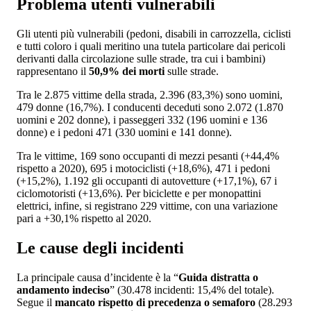
Problema utenti vulnerabili
Gli utenti più vulnerabili (pedoni, disabili in carrozzella, ciclisti
e tutti coloro i quali meritino una tutela particolare dai pericoli
derivanti dalla circolazione sulle strade, tra cui i bambini)
rappresentano il
50,9% dei morti
sulle strade.
Tra le 2.875 vittime della strada, 2.396 (83,3%) sono uomini,
479 donne (16,7%). I conducenti deceduti sono 2.072 (1.870
uomini e 202 donne), i passeggeri 332 (196 uomini e 136
donne) e i pedoni 471 (330 uomini e 141 donne).
Tra le vittime, 169 sono occupanti di mezzi pesanti (+44,4%
rispetto a 2020), 695 i motociclisti (+18,6%), 471 i pedoni
(+15,2%), 1.192 gli occupanti di autovetture (+17,1%), 67 i
ciclomotoristi (+13,6%). Per biciclette e per monopattini
elettrici, infine, si registrano 229 vittime, con una variazione
pari a +30,1% rispetto al 2020.
Le cause degli incidenti
La principale causa d’incidente è la “
Guida distratta o
andamento indeciso
” (30.478 incidenti: 15,4% del totale).
Segue il
mancato rispetto di precedenza o semaforo
(28.293