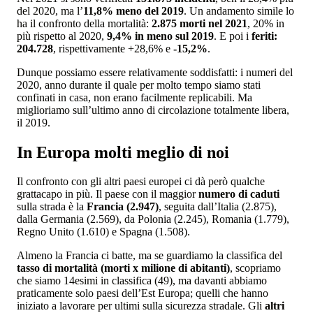
del 2020, ma l’
11,8% meno del 2019
. Un andamento simile lo
ha il confronto della mortalità:
2.875 morti nel 2021
, 20% in
più rispetto al 2020,
9,4% in meno sul 2019
. E poi i
feriti:
204.728
, rispettivamente +28,6% e
-15,2%
.
Dunque possiamo essere relativamente soddisfatti: i numeri del
2020, anno durante il quale per molto tempo siamo stati
confinati in casa, non erano facilmente replicabili. Ma
miglioriamo sull’ultimo anno di circolazione totalmente libera,
il 2019.
In Europa molti meglio di noi
Il confronto con gli altri paesi europei ci dà però qualche
grattacapo in più. Il paese con il maggior
numero di caduti
sulla strada è la
Francia (2.947)
, seguita dall’Italia (2.875),
dalla Germania (2.569), da Polonia (2.245), Romania (1.779),
Regno Unito (1.610) e Spagna (1.508).
Almeno la Francia ci batte, ma se guardiamo la classifica del
tasso di mortalità (morti x milione di abitanti)
, scopriamo
che siamo 14esimi in classifica (49), ma davanti abbiamo
praticamente solo paesi dell’Est Europa; quelli che hanno
iniziato a lavorare per ultimi sulla sicurezza stradale. Gli
altri