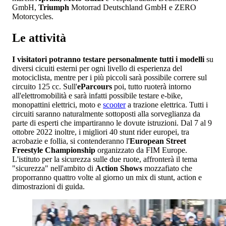
GmbH,
Triumph
Motorrad Deutschland GmbH e ZERO
Motorcycles.
Le attività
I visitatori potranno testare personalmente tutti i modelli
su
diversi cicuiti esterni per ogni livello di esperienza del
motociclista, mentre per i più piccoli sarà possibile correre sul
circuito 125 cc. Sull'
eParcours
poi, tutto ruoterà intorno
all'elettromobilità e sarà infatti possibile testare e-bike,
monopattini elettrici, moto e
scooter
a trazione elettrica. Tutti i
circuiti saranno naturalmente sottoposti alla sorveglianza da
parte di esperti che impartiranno le dovute istruzioni. Dal 7 al 9
ottobre 2022 inoltre, i migliori 40 stunt rider europei, tra
acrobazie e follia, si contenderanno l'
European Street
Freestyle Championship
organizzato da FIM Europe.
L'istituto per la sicurezza sulle due ruote, affronterà il tema
"sicurezza" nell'ambito di
Action Shows
mozzafiato che
proporranno quattro volte al giorno un mix di stunt, action e
dimostrazioni di guida.