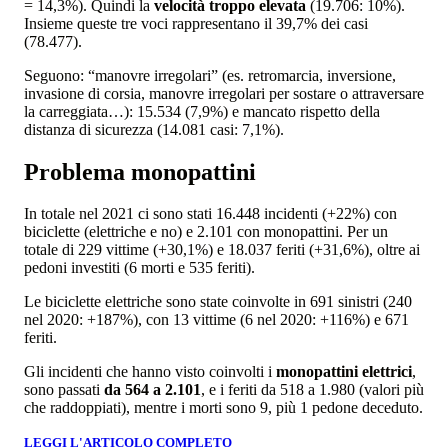
= 14,3%). Quindi la
velocità troppo elevata
(19.706: 10%).
Insieme queste tre voci rappresentano il 39,7% dei casi
(78.477).
Seguono: “manovre irregolari” (es. retromarcia, inversione,
invasione di corsia, manovre irregolari per sostare o attraversare
la carreggiata…): 15.534 (7,9%) e mancato rispetto della
distanza di sicurezza (14.081 casi: 7,1%).
Problema monopattini
In totale nel 2021 ci sono stati 16.448 incidenti (+22%) con
biciclette (elettriche e no) e 2.101 con monopattini. Per un
totale di 229 vittime (+30,1%) e 18.037 feriti (+31,6%), oltre ai
pedoni investiti (6 morti e 535 feriti).
Le biciclette elettriche sono state coinvolte in 691 sinistri (240
nel 2020: +187%), con 13 vittime (6 nel 2020: +116%) e 671
feriti.
Gli incidenti che hanno visto coinvolti i
monopattini elettrici
,
sono passati
da 564 a 2.101
, e i feriti da 518 a 1.980 (valori più
che raddoppiati), mentre i morti sono 9, più 1 pedone deceduto.
LEGGI L'ARTICOLO COMPLETO