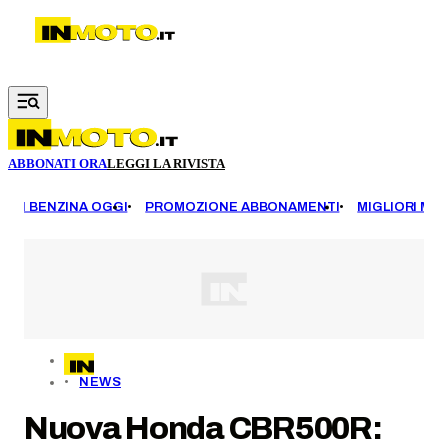
Vai al contenuto principale
ABBONATI ORA
LEGGI LA RIVISTA
EZZI BENZINA OGGI
PROMOZIONE ABBONAMENTI
MIGLIORI MOT
NEWS
Nuova Honda CBR500R: