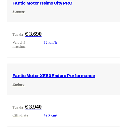
Fantic Motor
Issimo City PRO
Scooter
€ 3.690
Tua da
Velocità
70
km/h
massima
Fantic Motor
XE 50 Enduro Performance
Enduro
€ 3.940
Tua da
Cilindrata
49,7
cm³