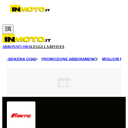
Vai al contenuto principale
ABBONATI ORA
LEGGI LA RIVISTA
EZZI BENZINA OGGI
PROMOZIONE ABBONAMENTI
MIGLIORI MOT