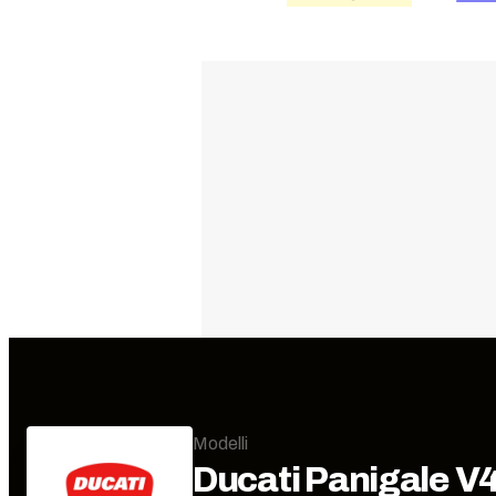
Modelli
Ducati
Panigale V