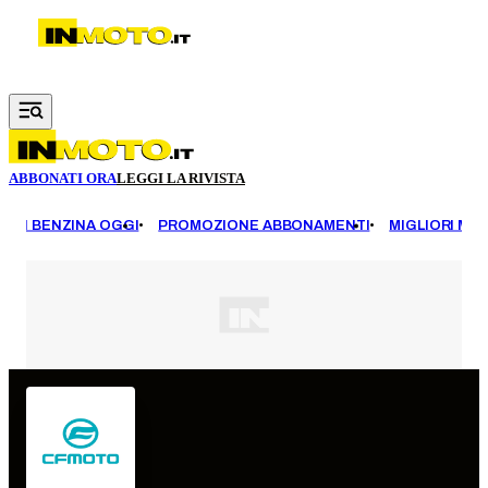
Vai al contenuto principale
ABBONATI ORA
LEGGI LA RIVISTA
EZZI BENZINA OGGI
PROMOZIONE ABBONAMENTI
MIGLIORI MOT