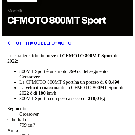
Modelli
CFMOTO
800MT Sport
TUTTI I MODELLI
CFMOTO
Le caratteristiche in breve di
CFMOTO
800MT Sport
del
2022
:
800MT Sport
è una moto
799
cc
del segmento
Crossover
La
CFMOTO
800MT Sport
ha un prezzo di
€ 8.490
La
velocità massima
della
CFMOTO
800MT Sport
del
2022
è di
180
km/h
800MT Sport
ha un
peso a secco
di
218,0
kg
Segmento
Crossover
Cilindrata
799
cm³
Anno