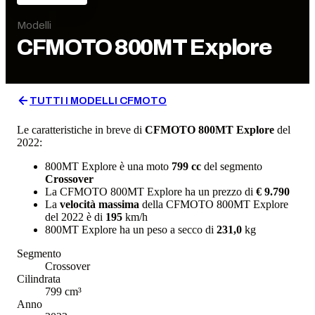
Modelli
CFMOTO
800MT Explore
TUTTI I MODELLI
CFMOTO
Le caratteristiche in breve di
CFMOTO
800MT Explore
del
2022
:
800MT Explore
è una moto
799
cc
del segmento
Crossover
La
CFMOTO
800MT Explore
ha un prezzo di
€ 9.790
La
velocità massima
della
CFMOTO
800MT Explore
del
2022
è di
195
km/h
800MT Explore
ha un
peso a secco
di
231,0
kg
Segmento
Crossover
Cilindrata
799
cm³
Anno