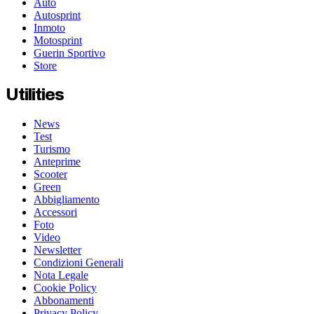
Auto
Autosprint
Inmoto
Motosprint
Guerin Sportivo
Store
Utilities
News
Test
Turismo
Anteprime
Scooter
Green
Abbigliamento
Accessori
Foto
Video
Newsletter
Condizioni Generali
Nota Legale
Cookie Policy
Abbonamenti
Privacy Policy