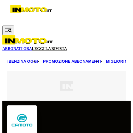
Vai al contenuto principale
ABBONATI ORA
LEGGI LA RIVISTA
EZZI BENZINA OGGI
PROMOZIONE ABBONAMENTI
MIGLIORI MOT