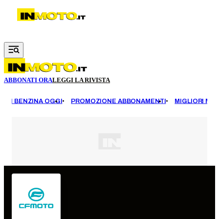
Vai al contenuto principale
ABBONATI ORA
LEGGI LA RIVISTA
EZZI BENZINA OGGI
PROMOZIONE ABBONAMENTI
MIGLIORI MOT