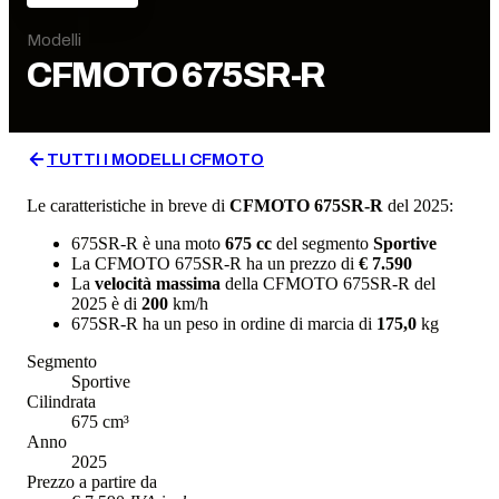
Modelli
CFMOTO
675SR-R
TUTTI I MODELLI
CFMOTO
Le caratteristiche in breve di
CFMOTO
675SR-R
del 2025
:
675SR-R
è una moto
675
cc
del segmento
Sportive
La
CFMOTO
675SR-R
ha un prezzo di
€ 7.590
La
velocità massima
della
CFMOTO
675SR-R
del
2025
è di
200
km/h
675SR-R
ha un
peso in ordine di marcia
di
175,0
kg
Segmento
Sportive
Cilindrata
675
cm³
Anno
2025
Prezzo a partire da