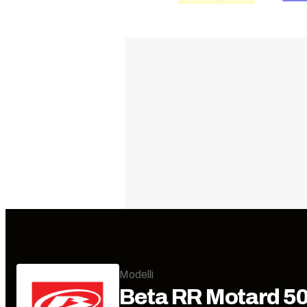
Modelli
Beta
RR Motard 50