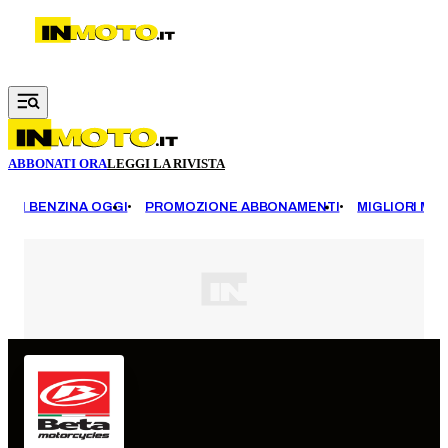
Vai al contenuto principale
ABBONATI ORA
LEGGI LA RIVISTA
EZZI BENZINA OGGI
PROMOZIONE ABBONAMENTI
MIGLIORI MOT