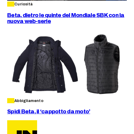
Curiosità
Beta, dietro le quinte del Mondiale SBK con la
nuova web-serie
Abbigliamento
Spidi Beta, il ‘cappotto da moto’