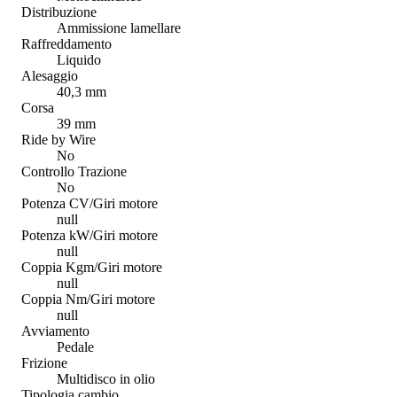
Distribuzione
Ammissione lamellare
Raffreddamento
Liquido
Alesaggio
40,3 mm
Corsa
39 mm
Ride by Wire
No
Controllo Trazione
No
Potenza CV/Giri motore
null
Potenza kW/Giri motore
null
Coppia Kgm/Giri motore
null
Coppia Nm/Giri motore
null
Avviamento
Pedale
Frizione
Multidisco in olio
Tipologia cambio