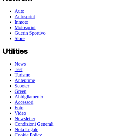
Auto
Autosprint
Inmoto
Motosprint
Guerin Sportivo
Store
Utilities
News
Test
Turismo
Anteprime
Scooter
Green
Abbigliamento
Accessori
Foto
Video
Newsletter
Condizioni Generali
Nota Legale
Cookie Policy