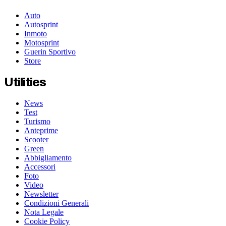
Auto
Autosprint
Inmoto
Motosprint
Guerin Sportivo
Store
Utilities
News
Test
Turismo
Anteprime
Scooter
Green
Abbigliamento
Accessori
Foto
Video
Newsletter
Condizioni Generali
Nota Legale
Cookie Policy