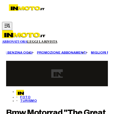
Vai al contenuto principale
ABBONATI ORA
LEGGI LA RIVISTA
EZZI BENZINA OGGI
PROMOZIONE ABBONAMENTI
MIGLIORI MOT
FOTO
TURISMO
Bmw Motorrad "The Great