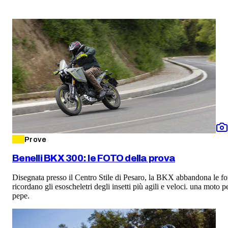
Prove
Benelli BKX 300: le FOTO della prova
Disegnata presso il Centro Stile di Pesaro, la BKX abbandona le for
ricordano gli esoscheletri degli insetti più agili e veloci. una moto 
pepe.