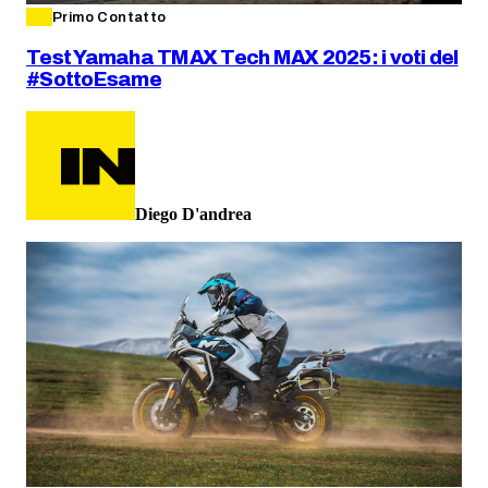
Primo Contatto
Test Yamaha TMAX Tech MAX 2025: i voti del
#SottoEsame
Diego D'andrea