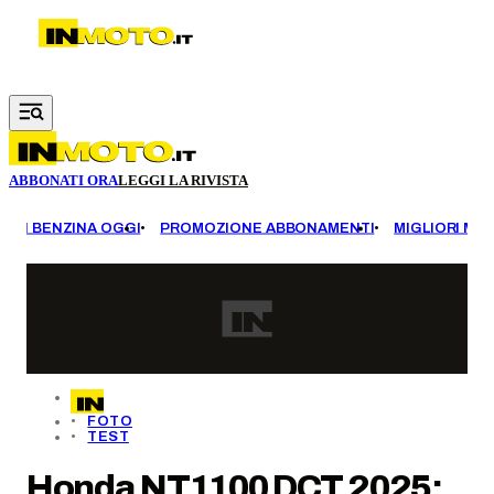
Vai al contenuto principale
ABBONATI ORA
LEGGI LA RIVISTA
EZZI BENZINA OGGI
PROMOZIONE ABBONAMENTI
MIGLIORI MOT
FOTO
TEST
Honda NT1100 DCT 2025: