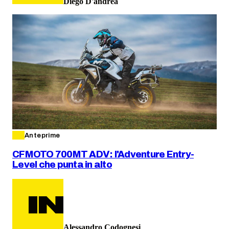
Diego D'andrea
Anteprime
CFMOTO 700MT ADV: l'Adventure Entry-
Level che punta in alto
Alessandro Codognesi