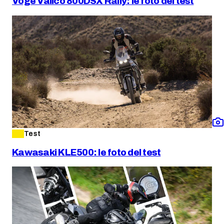
Voge Valico 800DSX Rally: le foto del test
Test
Kawasaki KLE500: le foto del test