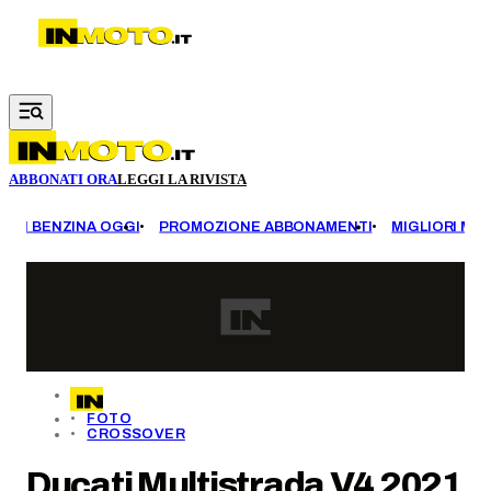
Vai al contenuto principale
ABBONATI ORA
LEGGI LA RIVISTA
EZZI BENZINA OGGI
PROMOZIONE ABBONAMENTI
MIGLIORI MOT
FOTO
CROSSOVER
Ducati Multistrada V4 2021