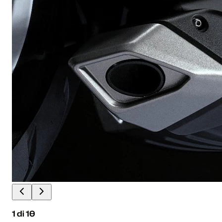
1
di
10