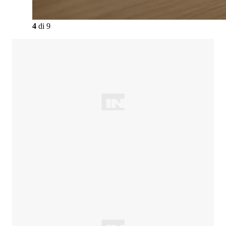
4
di
9