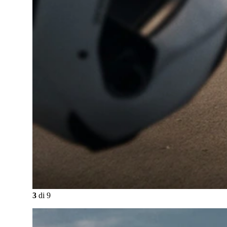
3
di
9