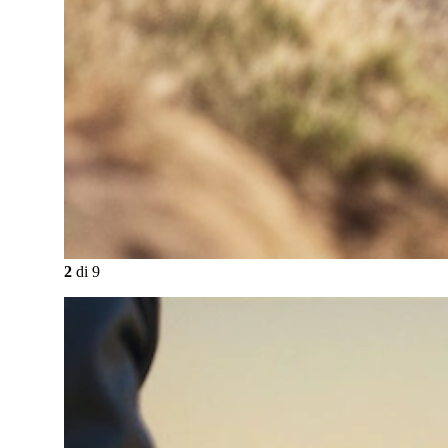
2
di
9