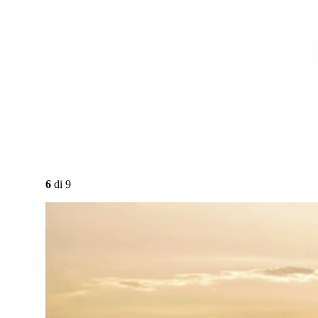
6
di
9