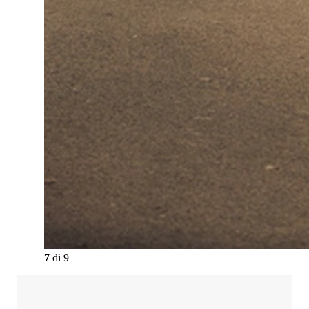
7
di
9