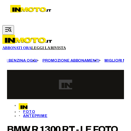
Vai al contenuto principale
ABBONATI ORA
LEGGI LA RIVISTA
EZZI BENZINA OGGI
PROMOZIONE ABBONAMENTI
MIGLIORI MOT
FOTO
ANTEPRIME
BMW R 1300 RT - LE FOTO