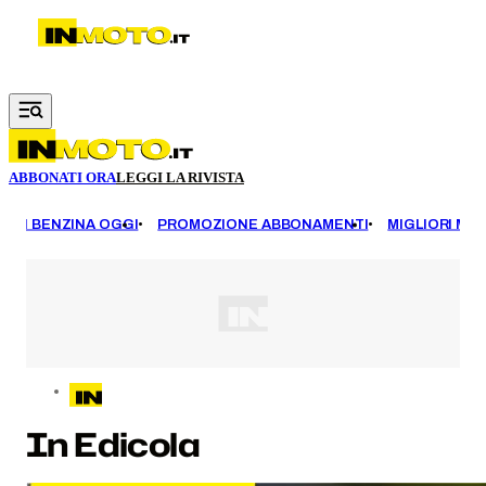
Vai al contenuto principale
ABBONATI ORA
LEGGI LA RIVISTA
EZZI BENZINA OGGI
PROMOZIONE ABBONAMENTI
MIGLIORI MOT
In Edicola