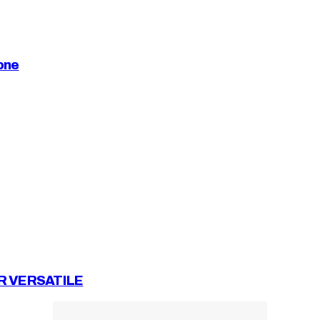
one
R VERSATILE