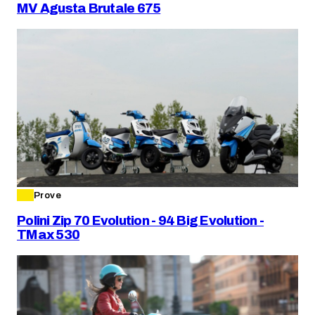
MV Agusta Brutale 675
Prove
Polini Zip 70 Evolution - 94 Big Evolution -
TMax 530