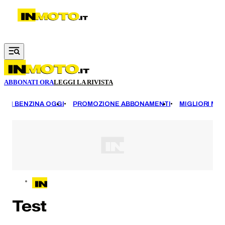
Vai al contenuto principale
ABBONATI ORA
LEGGI LA RIVISTA
EZZI BENZINA OGGI
PROMOZIONE ABBONAMENTI
MIGLIORI MOT
Test