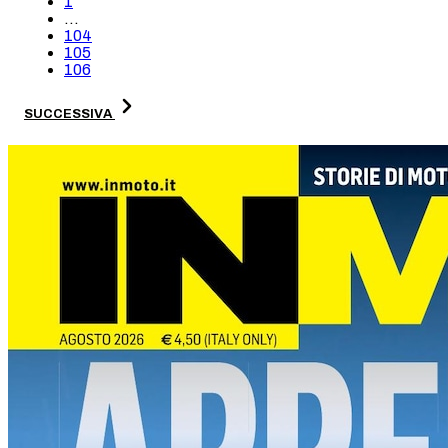
1
...
104
105
106
SUCCESSIVA