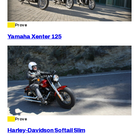
Prove
Yamaha Xenter 125
Prove
Harley-Davidson Softail Slim