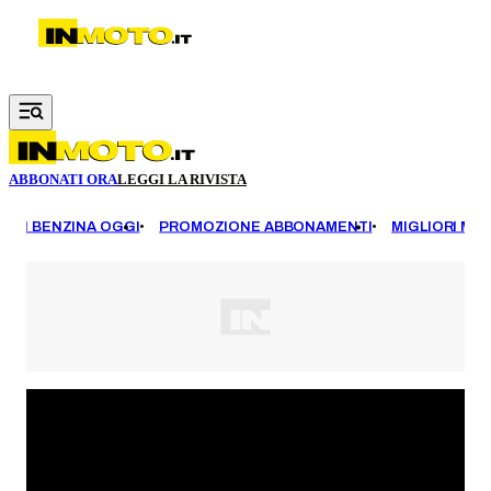
Vai al contenuto principale
ABBONATI ORA
LEGGI LA RIVISTA
EZZI BENZINA OGGI
PROMOZIONE ABBONAMENTI
MIGLIORI MOT