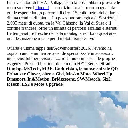
Per i visitatori dell'HAT Village c'era la possibilità di provare le
moto su diversi
itinerari
in condizioni reali, accompagnati da
guide esperte lungo percorsi di circa 15 chilometri, della durata
di una trentina di minuti. La posizione strategica di Sestriere, a
2.035 metri di quota, tra la Val Chisone, la Val di Susa e il
confine francese, offre un'infinità di percorsi asfaltati e sterrati.
Le temperature fresche dell'alta montagna rendono quest'area
una destinazione ideale per il mototurismo estivo.
Quarta e ultima tappa dell'Adventourfest 2026, l'evento ha
ospitato anche numerose aziende specializzate in accessori,
indispensabili per personalizzare la moto in base alle proprie
esigenze. Presenti i partner del circuito HAT Series:
Shad,
Dunlop, MyTech, MBE, Enduristan, le nuove entrate QD
Exhaust e Clover, oltre a Givi, Mosko Moto, Wheel Up,
Dimsport, In&Motion, Bridgestone, SW-Motech, Six2,
RTech, LS2 e Moto Upgrade.