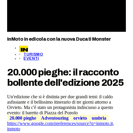
InMoto in edicola con la nuova Ducati Monster
TURISMO
EVENTI
20.000 pieghe: il racconto
bollente dell'edizione 2025
Un'edizione che si è distinta per due grandi temi: il caldo
asfissiante e il bellissimo itinerario di tre giorni attorno a
Orvieto. Ma c'è stato un protagonista indiscusso a questo
evento: il baretto di Piazza del Popolo
20.000 pieghe
Adventouring
orvieto
umbria
https://www.google.com/preferences/source?q=inmoto.it
,
inmoto