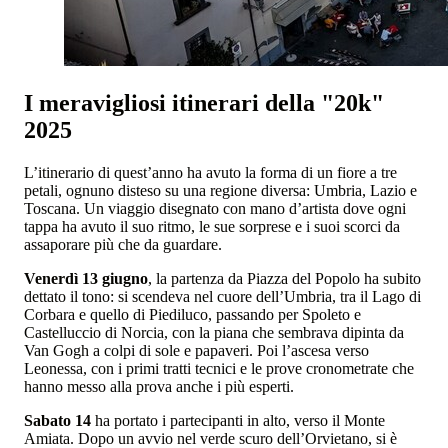
I meravigliosi itinerari della "20k"
2025
L’itinerario di quest’anno ha avuto la forma di un fiore a tre
petali, ognuno disteso su una regione diversa: Umbria, Lazio e
Toscana. Un viaggio disegnato con mano d’artista dove ogni
tappa ha avuto il suo ritmo, le sue sorprese e i suoi scorci da
assaporare più che da guardare.
Venerdì 13 giugno
, la partenza da Piazza del Popolo ha subito
dettato il tono: si scendeva nel cuore dell’Umbria, tra il Lago di
Corbara e quello di Piediluco, passando per Spoleto e
Castelluccio di Norcia, con la piana che sembrava dipinta da
Van Gogh a colpi di sole e papaveri. Poi l’ascesa verso
Leonessa, con i primi tratti tecnici e le prove cronometrate che
hanno messo alla prova anche i più esperti.
Sabato 14
ha portato i partecipanti in alto, verso il Monte
Amiata. Dopo un avvio nel verde scuro dell’Orvietano, si è