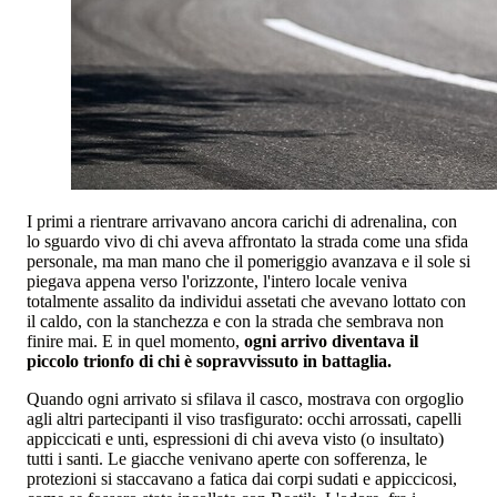
I primi a rientrare arrivavano ancora carichi di adrenalina, con
lo sguardo vivo di chi aveva affrontato la strada come una sfida
personale, ma man mano che il pomeriggio avanzava e il sole si
piegava appena verso l'orizzonte, l'intero locale veniva
totalmente assalito da individui assetati che avevano lottato con
il caldo, con la stanchezza e con la strada che sembrava non
finire mai. E in quel momento,
ogni arrivo diventava il
piccolo trionfo di chi è sopravvissuto in battaglia.
Quando ogni arrivato si sfilava il casco, mostrava con orgoglio
agli altri partecipanti il viso trasfigurato: occhi arrossati, capelli
appiccicati e unti, espressioni di chi aveva visto (o insultato)
tutti i santi. Le giacche venivano aperte con sofferenza, le
protezioni si staccavano a fatica dai corpi sudati e appiccicosi,