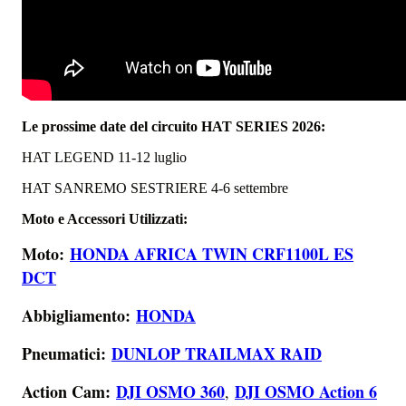
Le prossime date del circuito HAT SERIES 2026:
HAT LEGEND 11-12 luglio
HAT SANREMO SESTRIERE 4-6 settembre
Moto e Accessori Utilizzati:
Moto:
HONDA AFRICA TWIN CRF1100L ES
DCT
Abbigliamento:
HONDA
Pneumatici:
DUNLOP TRAILMAX RAID
Action Cam:
DJI OSMO 360
DJI OSMO Action 6
,