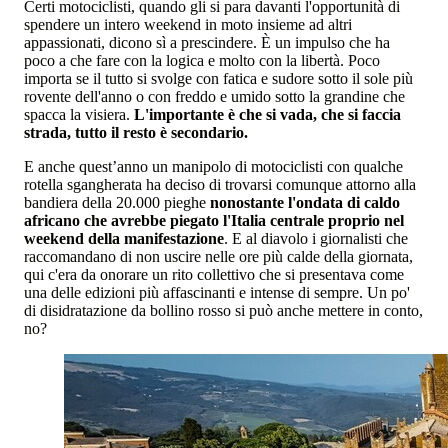
Certi motociclisti, quando gli si para davanti l'opportunità di
spendere un intero weekend in moto insieme ad altri
appassionati, dicono sì a prescindere. È un impulso che ha
poco a che fare con la logica e molto con la libertà. Poco
importa se il tutto si svolge con fatica e sudore sotto il sole più
rovente dell'anno o con freddo e umido sotto la grandine che
spacca la visiera.
L'importante è che si vada, che si faccia
strada, tutto il resto è secondario.
E anche quest’anno un manipolo di motociclisti con qualche
rotella sgangherata ha deciso di trovarsi comunque attorno alla
bandiera della 20.000 pieghe
nonostante l'ondata di caldo
africano che avrebbe piegato l'Italia centrale proprio nel
weekend della manifestazione
. E al diavolo i giornalisti che
raccomandano di non uscire nelle ore più calde della giornata,
qui c'era da onorare un rito collettivo che si presentava come
una delle edizioni più affascinanti e intense di sempre. Un po'
di disidratazione da bollino rosso si può anche mettere in conto,
no?