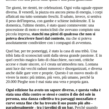
Tre giorni, tre rientri, tre celebrazioni. Ogni volta uguale eppure
diversa. Il venerdì, la piazza era ancora piena di energia, i corpi
affaticati ma tutto sommato freschi. Il sabato, invece, si sentiva
il peso dell'impresa, con gambe e schiene indolenzite. E la
domenica, l'ultimo rientro, è stato quasi commovente: una
processione di moto e motociclisti che avevano compiuto una
piccola impresa,
stanchi ma pieni di qualcosa che non si
poteva descrivere fuori dal contesto
, ma che si poteva
assolutamente condividere con i compagni di avventura.
Quel bar, per tre pomeriggi, è stato la casa di una tribù. Una
tribù fatta di sconosciuti uniti dalla stessa grande passione. E in
quel cerchio magico fatto di chiacchiere, racconti, critiche
accese e risate sincere, si è creata un'atmosfera rara. Lontana
anni luce dai vecchi raduni rumorosi e disorganizzati, e diversa
anche dalle gare vere e proprie. Questo è un nuovo modo di
vivere la moto: più intimo, più vero, più umano, perchè la
20.000 Pieghe non è mai stata una vera e propria gara.
Ogni edizione ha avuto un sapore diverso, e questa volta è
stata una sfida contro se stessi e contro il dio del sole in
persona, una danza collettiva tra paesaggi mozzafiato e
curve senza fine che ha trovato il suo punto più alto -
paradossalmente - tra i tavolini di un bar.
Perché quando