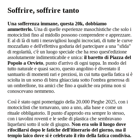
Soffrire, soffrire tanto
Una sofferenza immane, questa 20k, dobbiamo
ammetterlo.
Una di quelle esperienze masochistiche che solo i
motociclisti fino al midollo possono comprendere e apprezzare.
E al di là di tutti i meravigliosi luoghi incrociati, di tutte le curve
mozzafiato e dell'effettiva goduria del partecipare a una "sfida"
di regolarità, c'è un luogo speciale che ha reso quest'edizione
assolutamente indimenticabile e unica:
il baretto di Piazza del
Popolo a Orvieto
, punto d'arrivo di ogni tappa.
In modo del
tutto naturale e quasi sacro, questo angolino è diventato il
santuario di momenti rari e preziosi, in cui tutta quella fatica si è
sciolta in un sorso di birra ghiacciata sotto l'ombra generosa di
un ombrellone, tra amici che fino a qualche ora prima non si
conoscevano nemmeno.
Così è stato ogni pomeriggio della 20.000 Pieghe 2025, con i
motociclisti che tornavano, uno a uno, alla base e come un
rituale obbligatorio. Il punto d'approdo era sempre lo stesso,
con i tavolini roventi e le sedie di plastica che sembravano
liquefarsi sotto il sole di giugno.
Non era solo il luogo dove
rifocillarsi dopo le fatiche dell'itinerario del giorno, ma il
tempio laico dove si è celebrato il rito della fatica condivisa.