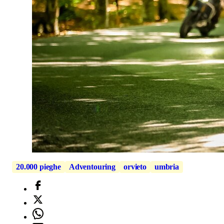
20.000 pieghe
Adventouring
orvieto
umbria