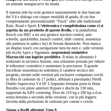
un animale mangiacurve da strada.
Il sistema ride-by-wire gestisce separatamente le due bancate
del V4 e dialoga con cinque modalità di guida, di cui due
completamente personalizzabili “Track” oltre alle tradizionali
Rain, Road e Sport.
L’elettronica è completissima come ci si
aspetta da un prodotto di questo livello,
e la piattaforma
Bosch con IMU a sei assi gestisce traction control, anti-
wheelie, quickshifter, launch control, slide control, assistenza
alla partenza in salita e luci di frenata dinamiche. Non manca
un display touch con navigazione turn-by-turn e, sulle versioni
più ricche Apex e Signature,
sospensioni semiattive
Marzocchi con logiche predittive
. Il telaio in alluminio è
realizzato in un'unica fusione, una soluzione pensata per ridurre
le tolleranze costruttive e aumentare la precisione. Il grande
forcellone monobraccio sottolinea il carattere tecnico del
progetto, mentre nelle versioni più esclusive compaiono cerchi
in fibra di carbonio da 17 pollici, abbinati a pneumatici Pirelli
Diablo Supercorsa V4 SP. L'impianto frenante porta la firma
Brembo con pinze anteriori Hypure e dischi da 330 mm,
supportati da ABS cornering. Peso da 210 kg a 206 kg o.d.m.
senza benzina a seconda della versione, con la più leggera
favorita dalla profusione di carbonio per carene e cerchi.
Siamo a livelli altissimi: Voto 9