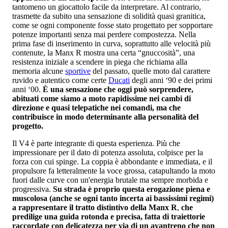
tantomeno un giocattolo facile da interpretare. Al contrario,
trasmette da subito una sensazione di solidità quasi granitica,
come se ogni componente fosse stato progettato per sopportare
potenze importanti senza mai perdere compostezza. Nella
prima fase di inserimento in curva, soprattutto alle velocità più
contenute, la Manx R mostra una certa “gnuccosità”, una
resistenza iniziale a scendere in piega che richiama alla
memoria alcune
sportive
del passato, quelle moto dal carattere
ruvido e autentico come certe
Ducati
degli anni ‘90 e dei primi
anni ‘00.
È una sensazione che oggi può sorprendere,
abituati come siamo a moto rapidissime nei cambi di
direzione e quasi telepatiche nei comandi, ma che
contribuisce in modo determinante alla personalità del
progetto.
Il V4 è parte integrante di questa esperienza. Più che
impressionare per il dato di potenza assoluta, colpisce per la
forza con cui spinge. La coppia è abbondante e immediata, e il
propulsore fa letteralmente la voce grossa, catapultando la moto
fuori dalle curve con un'energia brutale ma sempre morbida e
progressiva.
Su strada è proprio questa erogazione piena e
muscolosa (anche se ogni tanto incerta ai bassissimi regimi)
a rappresentare il tratto distintivo della Manx R
,
che
predilige una guida rotonda e precisa, fatta di traiettorie
raccordate con delicatezza per via di un avantreno che non