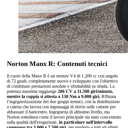
Norton Manx R: Contenuti tecnici
Il cuore della Manx R è un motore V4 di 1.200 cc con angolo
di 72 gradi, completamente nuovo e sviluppato con l'obiettivo
di combinare prestazioni assolute e sfruttabilità su strada. La
potenza massima raggiunge
206 CV a 11.500 giri/minuto,
mentre la coppia si attesta a 130 Nm a 9.000 giri.
Rffinata
l’ingegnerizzazione dei due gruppi termici, con la distribuzione
a catena che lavora con ingranaggi di rinvio sulle camme per
abbassare il baricentro. Ingegneria di altissimo livello, ma
Norton sottolinea come il lavoro principale sia stato concentrato
sulla qualità dell'erogazione,
in particolare nell'intervallo
compreso tra 3.000 e 7.500 giri
, per renderla a tutti gli effetti