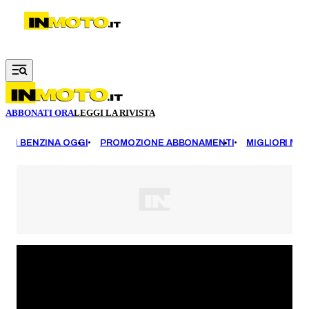
Vai al contenuto principale
ABBONATI ORA
LEGGI LA RIVISTA
EZZI BENZINA OGGI
PROMOZIONE ABBONAMENTI
MIGLIORI MOT