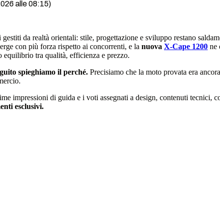
2026 alle 08:15)
estiti da realtà orientali: stile, progettazione e sviluppo restano saldam
erge con più forza rispetto ai concorrenti, e la
nuova
X-Cape 1200
ne 
equilibrio tra qualità, efficienza e prezzo.
eguito spieghiamo il perché.
Precisiamo che la moto provata era ancora u
mercio.
rime impressioni di guida e i voti assegnati a design, contenuti tecnici
nti esclusivi.