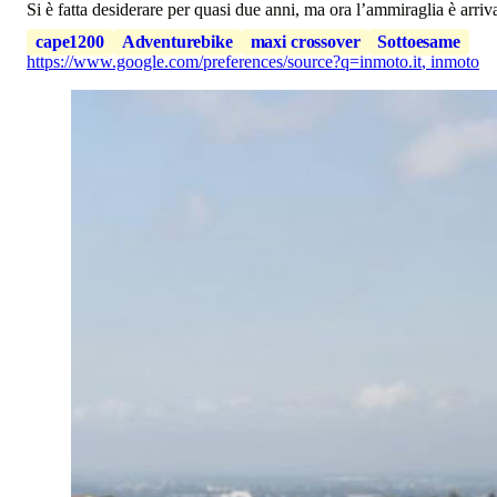
Si è fatta desiderare per quasi due anni, ma ora l’ammiraglia è arriv
cape1200
Adventurebike
maxi crossover
Sottoesame
https://www.google.com/preferences/source?q=inmoto.it
,
inmoto