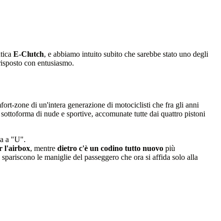
atica
E-Clutch
, e abbiamo intuito subito che sarebbe stato uno degli
risposto con entusiasmo.
ort-zone di un'intera generazione di motociclisti che fra gli anni
sottoforma di nude e sportive, accomunate tutte dai quattro pistoni
a a "U".
r l'airbox
, mentre
dietro c'è un codino tutto nuovo
più
 spariscono le maniglie del passeggero che ora si affida solo alla