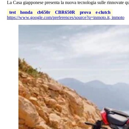
La Casa giapponese presenta la nuova tecnologia sulle rinnovate q
test
honda
cb650r
CBR650R
prova
e-clutch
https://www.google.com/preferences/source?q=inmoto.it
,
inmoto