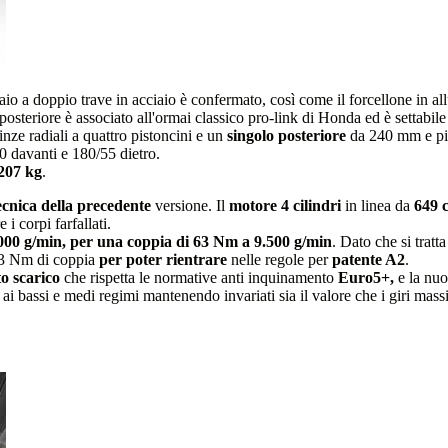
telaio a doppio trave in acciaio è confermato, così come il forcellone in 
steriore è associato all'ormai classico pro-link di Honda ed è settabile 
ze radiali a quattro pistoncini e un
singolo posteriore
da 240 mm e pinz
0 davanti e 180/55 dietro.
207 kg
.
ecnica della precedente
versione. Il
motore 4 cilindri
in linea da
649 
 corpi farfallati.
000 g/min, per una coppia di 63 Nm a 9.500 g/min
. Dato che si tratt
3 Nm di coppia
per poter rientrare
nelle regole per
patente A2
.
o scarico
che rispetta le normative anti inquinamento
Euro5+,
e la nuo
ai bassi e medi regimi mantenendo invariati sia il valore che i giri mass