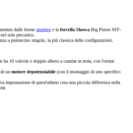
alluminio dalle forme
sportive
e la
forcella Showa
Big Piston SFF-
nel solo precarico.
a a pistoncino singolo, la più classica delle configurazioni,
cc
ha 16 valvole e doppio albero a camme in testa, con l'ormai
a di un
motore depotenziabile
(con il montaggio di uno specifico
va impostazione di quest'ultimo crea una piccola differenza nella
imi.