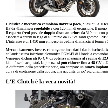
Ciclistica e meccanica cambiano davvero poco
, quasi nulla. Il 
BP da 41mm
non regolabile
e con 120 mm di escursione. Il mono po
Il
reparto freni
prevede
doppio disco anteriore
da 310 mm con pin
associata a cerchi in lega di alluminio da 17" calzanti gomme 120/7
L'interasse è di 1.450 mm e il
peso in ordine di marcia
si ferma a
Meccanicamente
, invece,
rimangono invariati i dati di scheda t
collaudatissima iniezione elettronica PGM-FI di Honda a comandare i
Vengono dichiarati 95 CV di potenza massima al regime di 12.
kit in fase di acquisto), la potenza
si può ridurre fino a 48 CV
e 4
A differenza della precedente serie, ora compare un
nuovo impiant
curva di erogazione della coppia, che acquista un po' più di schiena 
L'E-Clutch è la vera novità!