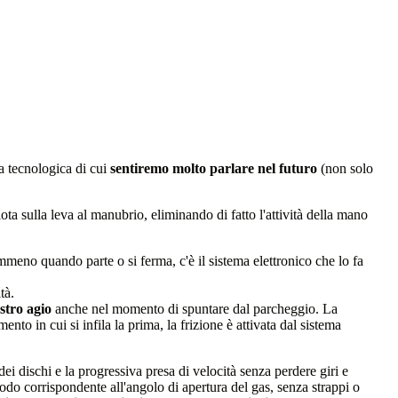
a tecnologica di cui
sentiremo molto parlare nel futuro
(non solo
lota sulla leva al manubrio, eliminando di fatto l'attività della mano
eno quando parte o si ferma, c'è il sistema elettronico che lo fa
tà.
stro agio
anche nel momento di spuntare dal parcheggio. La
to in cui si infila la prima, la frizione è attivata dal sistema
ei dischi e la progressiva presa di velocità senza perdere giri e
do corrispondente all'angolo di apertura del gas, senza strappi o