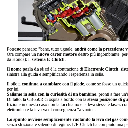
Potreste pensare: "bene, tutto uguale,
andrà come la precedente v
Ora compare un
nuovo carter motore
destro più ingombrante, per
da Honda): il
sistema E-Clutch
.
Il nome parla da sè
ed è la contrazione di
Electronic Clutch, siste
sinistra alla guida e semplificando l'esperienza in sella.
Il pilota
continua a cambiare con il piede
, come se fosse un qui
per lui.
Saliamo in sella con la curiosità di un bambino
, pronti a fare un
Di fatto, la CB650R ci ospita a bordo con la
stessa posizione di g
frizione in questo caso non la tocchiamo e la leva stessa è lasca, com
elettronico e la leva va di conseguenza "a vuoto".
Lo spunto avviene semplicemente ruotando la leva del gas come
senza sfrizionare salendo di regime. L'E-Clutch ha compiuto una par