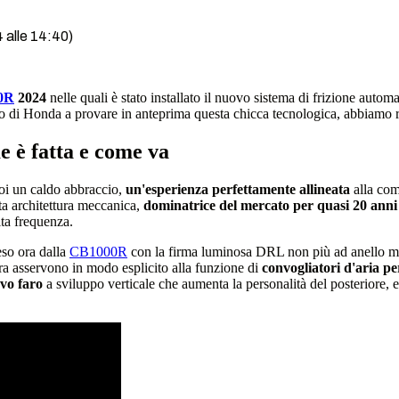
 alle 14:40)
0R
2024
nelle quali è stato installato il nuovo sistema di frizione autom
to di Honda a provare in anteprima questa chicca tecnologica, abbiamo 
 è fatta e come va
oi un caldo abbraccio,
un'esperienza perfettamente allineata
alla comf
ta architettura meccanica,
dominatrice del mercato per quasi 20 anni
lta frequenza.
reso ora dalla
CB1000R
con la firma luminosa DRL non più ad anello m
a asservono in modo esplicito alla funzione di
convogliatori d'aria pe
vo faro
a sviluppo verticale che aumenta la personalità del posteriore, e