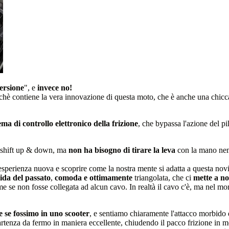
ersione
", e
invece no!
chè contiene la vera innovazione di questa moto, che è anche una chicc
ma di controllo elettronico della frizione
, che bypassa l'azione del pi
ckshift up & down, ma
non ha bisogno di tirare la leva
con la mano nemm
'esperienza nuova e scoprire come la nostra mente si adatta a questa novi
uida del passato
,
comoda e ottimamente
triangolata, che ci
mette a no
e se non fosse collegata ad alcun cavo. In realtà il cavo c'è, ma nel momen
 se fossimo in uno scooter
, e sentiamo chiaramente l'attacco morbido d
tenza da fermo in maniera eccellente, chiudendo il pacco frizione in mo