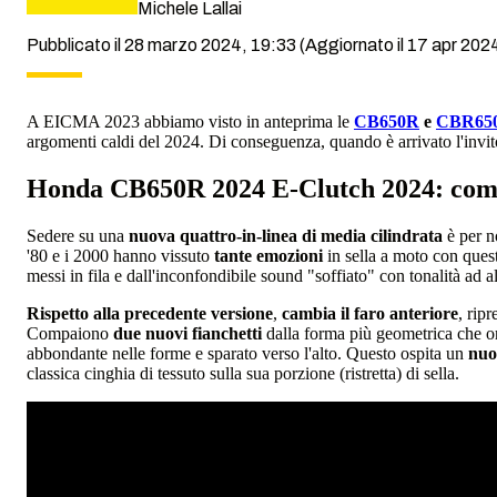
Michele Lallai
Pubblicato il 28 marzo 2024, 19:33
(Aggiornato il 17 apr 2024
A EICMA 2023 abbiamo visto in anteprima le
CB650R
e
CBR65
argomenti caldi del 2024. Di conseguenza, quando è arrivato l'invi
Honda CB650R 2024 E-Clutch 2024: come
Sedere su una
nuova quattro-in-linea di media cilindrata
è per n
'80 e i 2000 hanno vissuto
tante emozioni
in sella a moto con ques
messi in fila e dall'inconfondibile sound "soffiato" con tonalità ad a
Rispetto alla precedente versione
,
cambia il faro anteriore
, rip
Compaiono
due nuovi fianchetti
dalla forma più geometrica che or
abbondante nelle forme e sparato verso l'alto. Questo ospita un
nuo
classica cinghia di tessuto sulla sua porzione (ristretta) di sella.