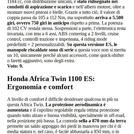
1184 cc, con distribuzione unicam, è
stato ridisegnato nei
condotti di aspirazione e scarico
e nell’albero motore, oltre a
montare nuovi pistoni e bielle. Grazie a tutto ciò, il valore di
coppia passa da 105 a 112 Nm, ma soprattutto
arriva a 5.500
giri, ovvero 750 giri in anticipo
rispetto a prima. La potenza
di 102 CV restala stessa. Sospensioni a parte, l’elettronica resta
invariata, con imu a 6 assi, ABS cornering a 2 livelli, cruise
control, controlli trazione e impennata, 4 riding mode
predefiniti + 2 personalizzabili.
Su questa versione ES, le
manopole riscaldate sono di serie
a questa voce non si merita
un 10, unicamente perché alcuni accessori, come quick-shifter
o faretti aggiuntivi, sono degli extra.
Voto: 9.
Honda Africa Twin 1100 ES:
Ergonomia e comfort
A livello di comfort è difficile desiderare qualcosa in più su
questa Africa Twin.
La protezione aerodinamica è
aumentata
e il cupolino regolabile regala ottima protezione
quando tutto alzato e buona visibilità, specialmente in off-road,
nella posizione più bassa. La comoda
sella a 870 mm da terra
permette un saldo appoggio dei piedi in manovra per chi è di
media statura e, nel caso, è facile abbassarla a 850 mm, o in