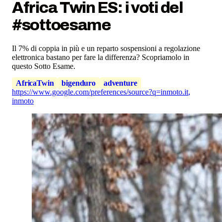
Africa Twin ES: i voti del
#sottoesame
Il 7% di coppia in più e un reparto sospensioni a regolazione
elettronica bastano per fare la differenza? Scopriamolo in
questo Sotto Esame.
AfricaTwin
bigenduro
adventure
https://www.google.com/preferences/source?q=inmoto.it
,
inmoto