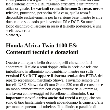
led e sistema diurno DRL regalano efficienza e un’impronta
ottica originale.
Le varianti cromatiche sono 3: rosso, nero e
tricolor
, purtroppo, per scelta della casa, quella rossa è
disponibile esclusivamente per la versione base, mentre le altre
due cromie sono solo per le versioni ES e DCT. Su tutte il
tocco distintivo di lasciare in rosso il telaietto posteriore, è una
scelta azzeccata
Voto: 9,5
Honda Africa Twin 1100 ES:
Contenuti tecnici e dotazioni
Questo è un reparto bello ricco
,
di quelli che sanno farsi
apprezzare. Il telaio a semi doppia culla in acciaio e telaietto
imbullonato in alluminio non cambiano, mentre ora
sulle
versioni ES e DCT appare il sistema semi-attivo EERA
del
reparto sospensioni marchiato Showa. Troviamo sempre una
forcella USD Showa da 45 mm Ø con 230 mm di escursione e
un mono ammortizzatore con corpo centrale da 46 mmm Ø,
che lavora con leveraggi sul forcellone in alluminio.
Una
importante novità arriva anche dai cerchi a raggi
, che ora
sono di tipo tangenziale e quindi abbandonano la camera d’aria
per montare pneumatici tubeless. Il bicilindrico parallelo di