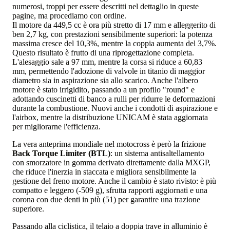
numerosi, troppi per essere descritti nel dettaglio in queste
pagine, ma procediamo con ordine.
Il motore da 449,5 cc è ora più stretto di 17 mm e alleggerito di
ben 2,7 kg, con prestazioni sensibilmente superiori: la potenza
massima cresce del 10,3%, mentre la coppia aumenta del 3,7%.
Questo risultato è frutto di una riprogettazione completa.
L'alesaggio sale a 97 mm, mentre la corsa si riduce a 60,83
mm, permettendo l'adozione di valvole in titanio di maggior
diametro sia in aspirazione sia allo scarico. Anche l'albero
motore è stato irrigidito, passando a un profilo "round" e
adottando cuscinetti di banco a rulli per ridurre le deformazioni
durante la combustione. Nuovi anche i condotti di aspirazione e
l'airbox, mentre la distribuzione UNICAM è stata aggiornata
per migliorarne l'efficienza.
La vera anteprima mondiale nel motocross è però la frizione
Back Torque Limiter (BTL)
: un sistema antisaltellamento
con smorzatore in gomma derivato direttamente dalla MXGP,
che riduce l'inerzia in staccata e migliora sensibilmente la
gestione del freno motore. Anche il cambio è stato rivisto: è più
compatto e leggero (-509 g), sfrutta rapporti aggiornati e una
corona con due denti in più (51) per garantire una trazione
superiore.
Passando alla ciclistica, il telaio a doppia trave in alluminio è