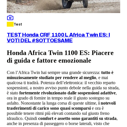
Test
TEST Honda CRF 1100 L Africa Twin ES: I
VOTI DEL #SOTTOESAME
Honda Africa Twin 1100 ES: Piacere
di guida e fattore emozionale
Con l’Africa Twin hai sempre una grande sicurezza:
tutto è
minuziosamente studiato per rendere al meglio
, e mai
qualcosa ti tradirà. Potenza dell’elettronica: il vecchio reparto
sospensioni, a nostro avviso punto debole nella guida su strada,
è stato
fortemente rivoluzionato dalle sospensioni adattive
,
ora in grado di fornire in tempo reale il giusto sostegno su
asfalto. Nonostante la lunga corsa di queste ultime,
i notevoli
trasferimenti di carico sono quasi scomparsi
e ora è
possibile tenere ritmi più elevati contando sul giusto freno
idraulico. Quindi
comfort e assetto sono garantiti su strada
,
anche in presenza di passeggero o borse laterali, visto che