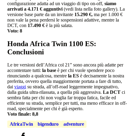
configurazione adatta ad un viaggio di tipo on-off,
siamo
arrivati a 4.171 € agguntivi
(vedi lista nella foto gallery). La
versione base parte da un invitante
15.290 €,
ma per 1.000 €
non vale la pena perdersi le sospensioni adattive, mentre la
DCT, con
17.490 €
è la più salata.
Voto: 8
Honda Africa Twin 1100 ES:
Conclusioni
Le tre versioni dell’Africa col 21” sono ancora più adatte per
accontentare tutti:
la base
è per chi vuole spendere poco
rinunciando a qualcosa, mentre
la ES
è decisamente la nostra
preferita, ovvero quella maggiormente portata a fare di tutto,
dai
viaggi
su strada, all’off-road leggermente impegnativo,
dalla guida ultra-rilassata, a quella più aggressiva.
La DCT
ci
sembra fatta per chi non voglia far troppa fatica, facile ed
efficiente su strada, semplice per tutti, ma meno efficace in off-
road, specialmente per chi è già esperto.
Voto finale: 8,8
AfricaTwin
bigenduro
adventure