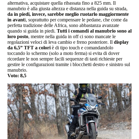
alternativa, acquistare quella ribassata fino a 825 mm. Il
manubrio è alla giusta altezza e distanza nella guida su strada,
da in piedi, invece, sarebbe meglio ruotarlo maggiormente
in avant
i, soprattutto per compensare le pedane, che come da
perfetta tradizione delle Africa, sono abbastanza avanzate
quando si guida in piedi.
Tutti i comandi al manubrio sono al
loro posto
, mentre nella guida in off ci sono mancate le
regolazioni veloci di leva cambio e freno posteriore. Il
display
da 6,5” TFT a colori
è di tipo touch e comandandolo
toccando lo schermo (solo a moto ferma) si evita di dover
ricordare le non sempre facili sequenze di tasti richieste per
gestire le configurazioni tramite i blocchetti destro e sinistro sul
manubrio.
Voto: 8,5