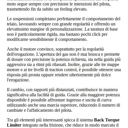
moto segue sempre con precisione le intenzioni del pilota,
trasmettendo fin da subito un feeling elevato.
Le sospensioni completano perfettamente il comportamento del
telaio, lavorando sempre con grande regolarità e offrendo un
elevatissimo margine di personalizzazione. La taratura di base
non è particolarmente rigida, ma bastano pochi click per
modificarne sensibilmente il comportamento.
Anche il motore convince, soprattutto per la regolarità
dell'erogazione. L'apertura del gas non è mai brusca e permette
di dosare con precisione la potenza richiesta, sia nella guida più
aggressiva sia a ritmi più rilassati. Inoltre, grazie alle tre mappe
motore e ai tre livelli di traction control, è possibile ottenere una
risposta più pronta oppure rendere ulteriormente più dolce
l'erogazione.
Il cambio, con rapporti più distanziati, contribuisce in maniera
significativa alla facilità di guida. Grazie alla maggiore potenza
disponibile è possibile affrontare ingresso e uscita di curva
utilizzando anche una marcia superiore, riducendo il numero di
cambiate e l'affaticamento del pilota.
Tra gli elementi più interessanti spicca il sistema
Back Torque
Limiter
integrato nella frizione, che riduce in modo marcato il