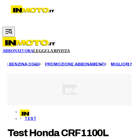
Vai al contenuto principale
ABBONATI ORA
LEGGI LA RIVISTA
EZZI BENZINA OGGI
PROMOZIONE ABBONAMENTI
MIGLIORI MOT
TEST
Test Honda CRF1100L