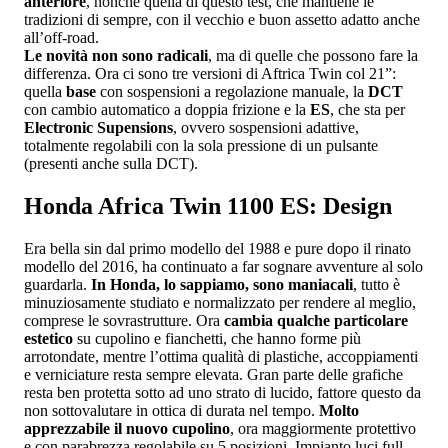
anteriore
, nonché quella di questo test, che mantiene le
tradizioni di sempre, con il vecchio e buon assetto adatto anche
all’off-road.
Le novità non sono radicali
, ma di quelle che possono fare la
differenza. Ora ci sono tre versioni di Aftrica Twin col 21”:
quella
base
con sospensioni a regolazione manuale, la
DCT
con cambio automatico a doppia frizione e la
ES
, che sta per
Electronic Supensions
, ovvero sospensioni adattive,
totalmente regolabili con la sola pressione di un pulsante
(presenti anche sulla DCT).
Honda Africa Twin 1100 ES: Design
Era bella sin dal primo modello del 1988 e pure dopo il rinato
modello del 2016, ha continuato a far sognare avventure al solo
guardarla.
In Honda, lo sappiamo, sono maniacali
, tutto è
minuziosamente studiato e normalizzato per rendere al meglio,
comprese le sovrastrutture. Ora
cambia qualche particolare
estetico
su cupolino e fianchetti, che hanno forme più
arrotondate, mentre l’ottima qualità di plastiche, accoppiamenti
e verniciature resta sempre elevata. Gran parte delle grafiche
resta ben protetta sotto ad uno strato di lucido, fattore questo da
non sottovalutare in ottica di durata nel tempo.
Molto
apprezzabile il nuovo cupolino
, ora maggiormente protettivo
e con parabrezza regolabile su 5 posizioni. Impianto luci full-