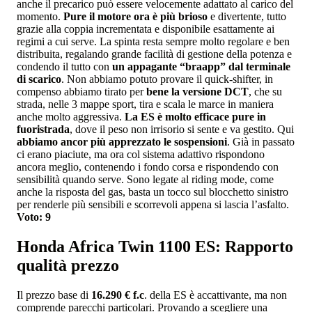
anche il precarico può essere velocemente adattato al carico del
momento.
Pure il motore ora è più brioso
e divertente, tutto
grazie alla coppia incrementata e disponibile esattamente ai
regimi a cui serve. La spinta resta sempre molto regolare e ben
distribuita, regalando grande facilità di gestione della potenza e
condendo il tutto con
un appagante “braapp” dal terminale
di scarico
. Non abbiamo potuto provare il quick-shifter, in
compenso abbiamo tirato per
bene la versione DCT
, che su
strada, nelle 3 mappe sport, tira e scala le marce in maniera
anche molto aggressiva.
La ES è molto efficace pure in
fuoristrada
, dove il peso non irrisorio si sente e va gestito. Qui
abbiamo ancor più apprezzato le sospensioni
. Già in passato
ci erano piaciute, ma ora col sistema adattivo rispondono
ancora meglio, contenendo i fondo corsa e rispondendo con
sensibilità quando serve. Sono legate al riding mode, come
anche la risposta del gas, basta un tocco sul blocchetto sinistro
per renderle più sensibili e scorrevoli appena si lascia l’asfalto.
Voto: 9
Honda Africa Twin 1100 ES: Rapporto
qualità prezzo
Il prezzo base di
16.290 € f.c
. della ES è accattivante, ma non
comprende parecchi particolari. Provando a scegliere una