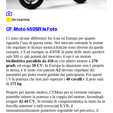
Anteprime
CF-Moto 450SR le Foto
Ci sono alcune differenze fra Asia ed Europa per quanto
riguarda l’uso di questa moto. Nel mercato orientale le norme
che regolano le licenze motociclistiche sono diverse da quelle
europee, e lì ad esempio la 450SR fa parte delle moto sportive
sub-500 cc più potenti del mercato; il suo è un motore
bicilindrico parallelo da 450 cc
con albero motore a
270
gradi
, ed eroga
50 CV
. In Europa la situazione non è proprio
la stessa, e le moto con patente
A2
devono rispettare dei
parametri per poter essere guidate dai principianti. Fra questi
c’è la potenza che non può superare i
48 cavalli
e il peso sarà
di
175 kg
.
Proprio per questo motivo, CFMoto per la versione europea
potrebbe ridurre la potenza e la coppia del motore, facendogli
erogare
42-44 CV
. In termini di componentistica la moto ha la
forcella anteriore a steli rovesciati KYB, il
monoammortizzatore posteriore regolabile nel precarico, il