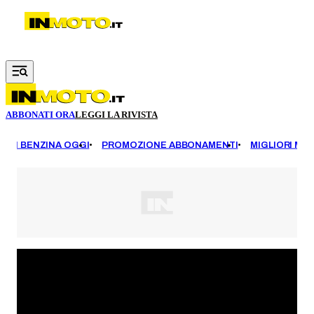
Vai al contenuto principale
ABBONATI ORA
LEGGI LA RIVISTA
EZZI BENZINA OGGI
PROMOZIONE ABBONAMENTI
MIGLIORI MOT