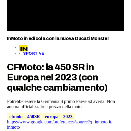
InMoto in edicola con la nuova Ducati Monster
SPORTIVE
CFMoto: la 450 SR in
Europa nel 2023 (con
qualche cambiamento)
Potrebbe essere la Germania il primo Paese ad averla. Non
ancora ufficializzato il prezzo della moto
cfmoto
450SR
europa
2023
https://www.google.com/preferences/source?q=inmoto.it
,
inmoto