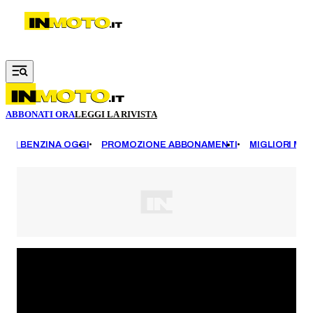
Vai al contenuto principale
ABBONATI ORA
LEGGI LA RIVISTA
EZZI BENZINA OGGI
PROMOZIONE ABBONAMENTI
MIGLIORI MOT