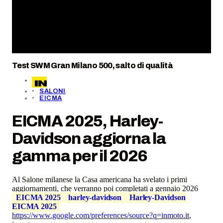
Test SWM Gran Milano 500, salto di qualità
SALONI
EICMA
EICMA 2025, Harley-
Davidson aggiorna la
gamma per il 2026
Al Salone milanese la Casa americana ha svelato i primi
aggiornamenti, che verranno poi completati a gennaio 2026
EICMA 2025
harley-davidson
Harley-Davidson
EICMA 2025
https://www.google.com/preferences/source?q=inmoto.it
,